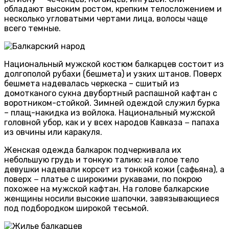
обладают высоким ростом, крепким телосложением и
несколько угловатыми чертами лица, волосы чаще
всего темные.
Национальный мужской костюм балкарцев состоит из
долгополой рубахи (бешмета) и узких штанов. Поверх
бешмета надевалась черкеска – сшитый из
домотканого сукна двубортный распашной кафтан с
воротником-стойкой. Зимней одеждой служил бурка
– плащ-накидка из войлока. Национальный мужской
головной убор, как и у всех народов Кавказа − папаха
из овчины или каракуля.
Женская одежда балкарок подчеркивала их
небольшую грудь и тонкую талию: на голое тело
девушки надевали корсет из тонкой кожи (сафьяна), а
поверх − платье с широкими рукавами, по покрою
похожее на мужской кафтан. На голове балкарские
женщины носили высокие шапочки, завязывающиеся
под подбородком широкой тесьмой.