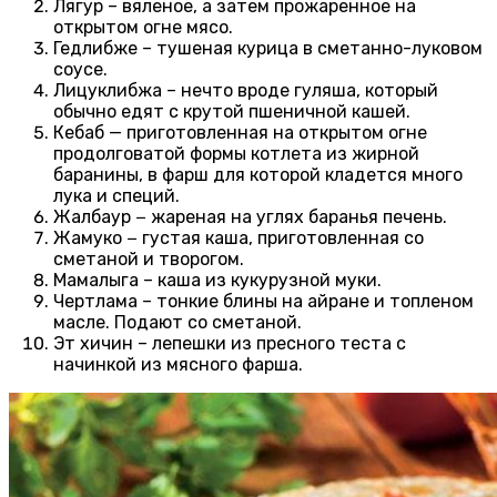
Лягур – вяленое, а затем прожаренное на
открытом огне мясо.
Гедлибже – тушеная курица в сметанно-луковом
соусе.
Лицуклибжа – нечто вроде гуляша, который
обычно едят с крутой пшеничной кашей.
Кебаб — приготовленная на открытом огне
продолговатой формы котлета из жирной
баранины, в фарш для которой кладется много
лука и специй.
Жалбаур − жареная на углях баранья печень.
Жамуко − густая каша, приготовленная со
сметаной и творогом.
Мамалыга – каша из кукурузной муки.
Чертлама – тонкие блины на айране и топленом
масле. Подают со сметаной.
Эт хичин – лепешки из пресного теста с
начинкой из мясного фарша.