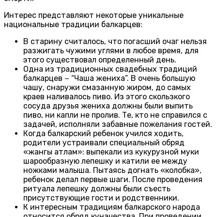
Интерес представляют некоторые уникальные
национальные традиции балкарцев:
В старину считалось, что погасший очаг нельзя
разжигать чужими углями в любое время, для
этого существовал определенный день.
Одна из традиционных свадебных традиций
балкарцев − “Чаша жениха”. В очень большую
чашу, снаружи смазанную жиром, до самых
краев наливалось пиво. Из этого скользкого
сосуда друзья жениха должны были выпить
пиво, ни капли не пролив. Те, кто не справился с
задачей, исполняли забавные пожелания гостей.
Когда балкарский ребенок учился ходить,
родители устраивали специальный обряд
«жангы атлам»: выпекали из кукурузной муки
шарообразную лепешку и катили ее между
ножками малыша. Пытаясь догнать «колобка»,
ребенок делал первые шаги. После проведения
ритуала лепешку должны были съесть
присутствующие гости и родственники.
К интересным традициям балкарского народа
относится обряд куначества. При проведении