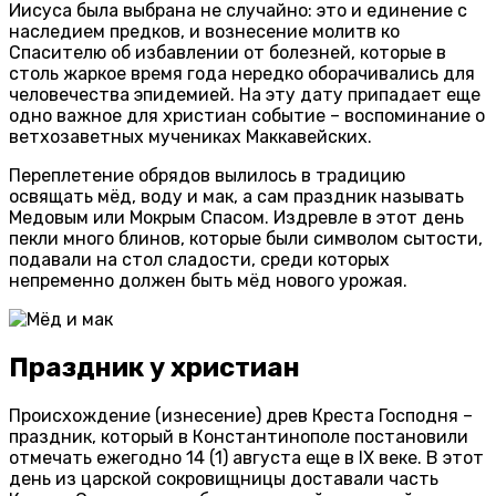
Иисуса была выбрана не случайно: это и единение с
наследием предков, и вознесение молитв ко
Спасителю об избавлении от болезней, которые в
столь жаркое время года нередко оборачивались для
человечества эпидемией. На эту дату припадает еще
одно важное для христиан событие – воспоминание о
ветхозаветных мучениках Маккавейских.
Переплетение обрядов вылилось в традицию
освящать мёд, воду и мак, а сам праздник называть
Медовым или Мокрым Спасом. Издревле в этот день
пекли много блинов, которые были символом сытости,
подавали на стол сладости, среди которых
непременно должен быть мёд нового урожая.
Праздник у христиан
Происхождение (изнесение) древ Креста Господня –
праздник, который в Константинополе постановили
отмечать ежегодно 14 (1) августа еще в IX веке. В этот
день из царской сокровищницы доставали часть