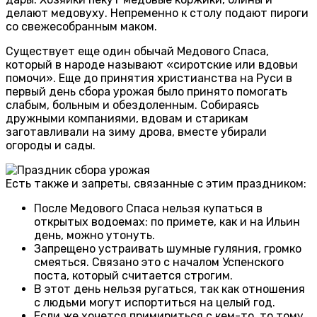
делают медовуху. Непременно к столу подают пироги
со свежесобранным маком.
Существует еще один обычай Медового Спаса,
который в народе называют «сиротские или вдовьи
помочи». Еще до принятия христианства на Руси в
первый день сбора урожая было принято помогать
слабым, больным и обездоленным. Собираясь
дружными компаниями, вдовам и старикам
заготавливали на зиму дрова, вместе убирали
огороды и сады.
Есть также и запреты, связанные с этим праздником:
После Медового Спаса нельзя купаться в
открытых водоемах: по примете, как и на Ильин
день, можно утонуть.
Запрещено устраивать шумные гуляния, громко
смеяться. Связано это с началом Успенского
поста, который считается строгим.
В этот день нельзя ругаться, так как отношения
с людьми могут испортиться на целый год.
Если же хочется примириться с кем-то, то тому