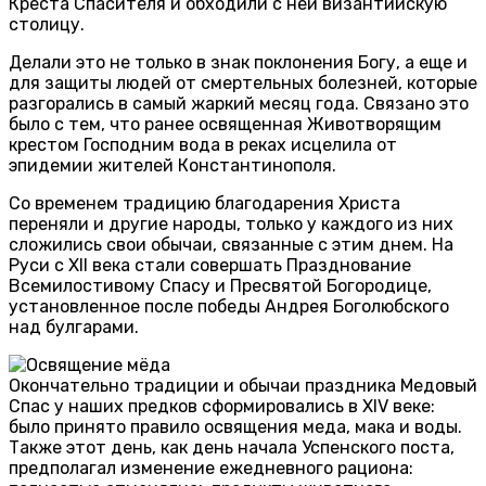
Креста Спасителя и обходили с ней византийскую
столицу.
Делали это не только в знак поклонения Богу, а еще и
для защиты людей от смертельных болезней, которые
разгорались в самый жаркий месяц года. Связано это
было с тем, что ранее освященная Животворящим
крестом Господним вода в реках исцелила от
эпидемии жителей Константинополя.
Со временем традицию благодарения Христа
переняли и другие народы, только у каждого из них
сложились свои обычаи, связанные с этим днем. На
Руси с XII века стали совершать Празднование
Всемилостивому Спасу и Пресвятой Богородице,
установленное после победы Андрея Боголюбского
над булгарами.
Окончательно традиции и обычаи праздника Медовый
Спас у наших предков сформировались в XIV веке:
было принято правило освящения меда, мака и воды.
Также этот день, как день начала Успенского поста,
предполагал изменение ежедневного рациона: