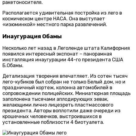
ракетоносителя.
Располагается удивительная постройка из лего в
космическом центре НАСА. Она выступает
«изюминкой» местного парка развлечений.
Инаугурация Обамы
Несколько лет назад в Леголенде штата Калифорния
появился интересный экспонат – панорамная
инсталляция инаугурации 44-го президента США
Б.Обамы.
Детализация творения впечатляет. Из сотен тысяч
лего-кубиков был собран не только Белый дом, но и
праздничный кортеж, колонна автомобилей в
сопровождении полицейских. Миниатюрная площадь
заполонена тысячами аплодирующих зевак,
желающими лично лицезреть пластмассового
президента. Авторы воплотили даже очереди из
крошечных человечков, выстроившихся в
установленные поблизости 4 биотуалета.