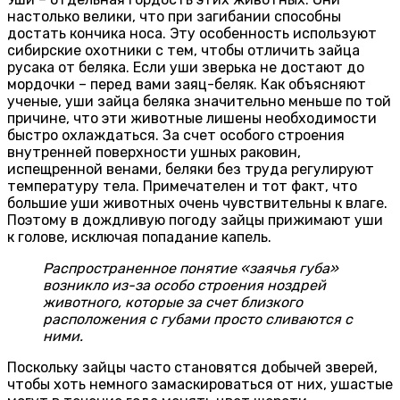
настолько велики, что при загибании способны
достать кончика носа. Эту особенность используют
сибирские охотники с тем, чтобы отличить зайца
русака от беляка. Если уши зверька не достают до
мордочки – перед вами заяц-беляк. Как объясняют
ученые, уши зайца беляка значительно меньше по той
причине, что эти животные лишены необходимости
быстро охлаждаться. За счет особого строения
внутренней поверхности ушных раковин,
испещренной венами, беляки без труда регулируют
температуру тела. Примечателен и тот факт, что
большие уши животных очень чувствительны к влаге.
Поэтому в дождливую погоду зайцы прижимают уши
к голове, исключая попадание капель.
Распространенное понятие «заячья губа»
возникло из-за особо строения ноздрей
животного, которые за счет близкого
расположения с губами просто сливаются с
ними.
Поскольку зайцы часто становятся добычей зверей,
чтобы хоть немного замаскироваться от них, ушастые