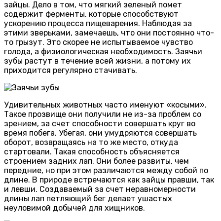
зайцы. Дело в том, что мягкий зеленый помет
содержит ферменты, которые способствуют
ускорению процесса пищеварения. Наблюдая за
этими зверьками, замечаешь, что они постоянно что-
то грызут. Это скорее не испытываемое чувство
голода, а физиологическая необходимость. Заячьи
зубы растут в течение всей жизни, а потому их
приходится регулярно стачивать.
Удивительных животных часто именуют «косыми».
Такое прозвище они получили не из-за проблем со
зрением, за счет способности совершать круг во
время побега. Убегая, они умудряются совершать
оборот, возвращаясь на то же место, откуда
стартовали. Такая способность объясняется
строением задних лап. Они более развиты, чем
передние, но при этом различаются между собой по
длине. В природе встречаются как зайцы правши, так
и левши. Создаваемый за счет неравномерности
длины лап петляющий бег делает ушастых
неуловимой добычей для хищников.