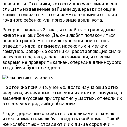
опасности. Охотники, которым «посчастливилось»
слышать издаваемые зайцами душераздирающие
крики, отмечают, что они чем-то напоминают плач
грудного ребенка или призывные вопли кота.
Распространенный факт, что зайцы – травоядные
животные, ошибочно. Да, они любят полакомиться
сочной травой. Но с тем же успехом они готовы
отведать мяса, к примеру, насекомых и мелких
грызунов. Северные охотники, расставляющие силки
на куропаток, неоднократно замечали, что если
вовремя не проверить капкан, опередив длинноухого,
то добыча будет съедена.
По этой же причине, ученые, долго изучающие этих
зверьков, изначально относили их к виду грызунов, а
выделив вкусовые пристрастия ушастых, отнесли их
в отдельный ряд зайцеобразных.
Люди, держащие хозяйство с кроликами, отмечают,
что эти животные любят поедать свой помет. Такой
же «слабостью» страдают и их дикие сородичи –