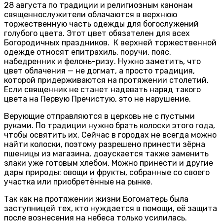
28 августа по традиции и религиозным канонам
священнослужители облачаются в верхнюю
торжественную часть одежды для богослужений
голубого цвета. Этот цвет обязателен для всех
Богородичных праздников. К верхней торжественной
одежде относят епитрахиль, поручи, пояс,
набедренник и фелонь-ризу. Нужно заметить, что
цвет облачения — не догмат, а просто традиция,
которой придерживаются на протяжении столетий.
Если священник не станет надевать наряд такого
цвета на Первую Пречистую, это не нарушение.
Верующие отправляются в церковь не с пустыми
руками. По традиции нужно брать колоски этого года,
чтобы освятить их. Сейчас в городах не всегда можно
найти колоски, поэтому разрешено принести зёрна
пшеницы из магазина, доаускается также заменить
злаки уже готовым хлебом. Можно принести и другие
дары природы: овощи и фрукты, собранные со своего
участка или приобретённые на рынке.
Так как на протяжении жизни Богоматерь была
заступницей тех, кто нуждается в помощи, её защита
после вознесения на небеса только усилилась.