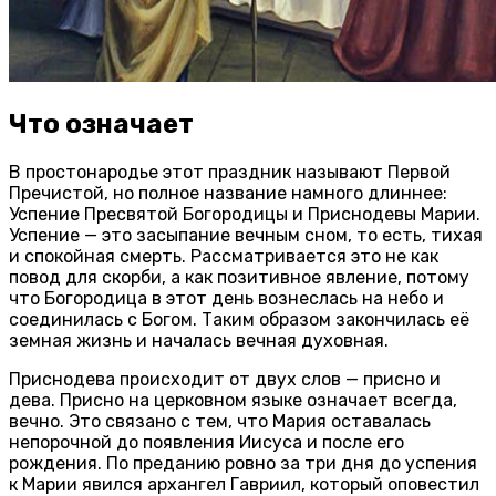
Что означает
В простонародье этот праздник называют Первой
Пречистой, но полное название намного длиннее:
Успение Пресвятой Богородицы и Приснодевы Марии.
Успение — это засыпание вечным сном, то есть, тихая
и спокойная смерть. Рассматривается это не как
повод для скорби, а как позитивное явление, потому
что Богородица в этот день вознеслась на небо и
соединилась с Богом. Таким образом закончилась её
земная жизнь и началась вечная духовная.
Приснодева происходит от двух слов — присно и
дева. Присно на церковном языке означает всегда,
вечно. Это связано с тем, что Мария оставалась
непорочной до появления Иисуса и после его
рождения. По преданию ровно за три дня до успения
к Марии явился архангел Гавриил, который оповестил