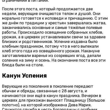
ограничений в питании.
После этого поста, который продолжается две
недели, верующие очищаются телом и душой. Они
морально готовятся к исповеди и причащению. С этим
же днём по традиции у крестьян завершалась жатва,
заканчивались основные и самые тяжёлые полевые
работы. Происходило освящение собранных хлебов,
урожая, а в церквях устанавливали свечи за здравие
близких и родственников. Успение издавна было
хлебным праздником, потому что в него выпекали
хлеб этого года из освещённого урожая. Накануне
заготавливали варенья из созревших ягод, делали
соления на зиму и осень. На окончание поста все эти
блюда были на столе.
Канун Успения
Верующие из поколения в поколение передают
обычаи и обряды, связанные с 28 августа, и
начинаются они ещё в канун праздника. Вечером в
церквях для прихожан выносят Плащаницу (большое
полотно), на которой изображена Дева Мария.
Служится служба в честь Богородицы с особыми