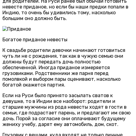
для родителей. На Руси ранее был обычай готовить
невесте приданое, но если бы наши предки попали в
Индию, то очень бы удивились тому, насколько
большим оно должно быть.
Богатое приданое невесты
К свадьбе родители девочки начинают готовиться
чуть ли не с рождения, так как в чужую семью они
должны будут передать дочь полностью
обеспеченной. Иногда приданое измеряется
грузовиками. Родственники же парня перед
помолвкой и выбором пары оценивают, насколько
богатой окажется партия.
Если на Руси было принято засылать сватов к
девушке, то в Индии все наоборот: родители и
старшие мужчины из рода невесты ходят в гости в
семьи, где подрастает парень, и предлагают им свою
дочь. Порой за согласие они оплачивают будущему
жениху учебу, дарят ему автомобиль, дом, скот.
Грузовик с вещами, куда входят не только личные