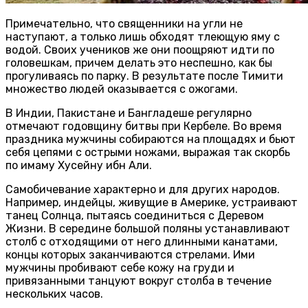
Примечательно, что священники на угли не
наступают, а только лишь обходят тлеющую яму с
водой. Своих учеников же они поощряют идти по
головешкам, причем делать это неспешно, как бы
прогуливаясь по парку. В результате после Тимити
множество людей оказывается с ожогами.
В Индии, Пакистане и Бангладеше регулярно
отмечают годовщину битвы при Кербеле. Во время
праздника мужчины собираются на площадях и бьют
себя цепями с острыми ножами, выражая так скорбь
по имаму Хусейну ибн Али.
Самобичевание характерно и для других народов.
Например, индейцы, живущие в Америке, устраивают
танец Солнца, пытаясь соединиться с Деревом
Жизни. В середине большой поляны устанавливают
столб с отходящими от него длинными канатами,
концы которых заканчиваются стрелами. Ими
мужчины пробивают себе кожу на груди и
привязанными танцуют вокруг столба в течение
нескольких часов.