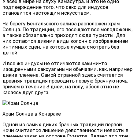
У всех в мире на слуху Камасутра, и это не одно
подтверждение того, что секс для индусов
становится настоящим искусством.
На берегу Бенгальского залива расположен храм
Солнца. По традиции, его посещают все молодожены,
а также обязательно приходят сюда туристы. Для
них остаются дикими виды колонн с изображением
интимных сцен, на которые лучше смотреть без
детей.
И все же индусы не отличаются какими-то
изощренными сексуальными обычаями, как, например,
дикие племена. Самой странной здесь считается
древняя традиция проводить первую брачную ночь,
причем в течение 3 дней, на полу, абсолютно не
касаясь друг друга.
Храм Солнца в Конараке
Одной из самых диких брачных традиций первой
ночи считается лишение девственности невесты в
племени закая на острове Суматра. Делает это отец