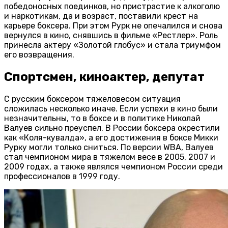
победоносных поединков, но пристрастие к алкоголю
и наркотикам, да и возраст, поставили крест на
карьере боксера. При этом Рурк не опечалился и снова
вернулся в кино, снявшись в фильме «Рестлер». Роль
принесла актеру «Золотой глобус» и стала триумфом
его возвращения.
Спортсмен, киноактер, депутат
С русским боксером тяжеловесом ситуация
сложилась несколько иначе. Если успехи в кино были
незначительны, то в боксе и в политике Николай
Валуев сильно преуспел. В России боксера окрестили
как «Коля-кувалда», а его достижения в боксе Микки
Рурку могли только сниться. По версии WBA, Валуев
стал чемпионом мира в тяжелом весе в 2005, 2007 и
2009 годах, а также являлся чемпионом России среди
профессионалов в 1999 году.