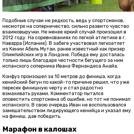
Подобные случаи не редкость, ведь у спортсменов,
несмотря на соперничество, сильно развито чувство
взаимовыручки. Не менее яркий случай произошел в
2012 году. На соревнованиях по легкой атлетике в г.
Наварра (Испания). В забеге участвовал легкоатлет
из Кении Абель Мутаи, ранее известный как призер
Олимпийских игр в Лондоне. Победа ему досталась
только лишь благодаря честности бегущего за ним
испанского соперника Ивана Фернандеса Анайа.
Конфуз произошел за 10 метров до финиша, когда
кенийский бегун по какой-то причине решил, что уже
пересек финишную черту и стал радостно
взмахивать руками. Комментатор пытался
оповестить спортсмена об ошибке, но тот не понимал
испанского. В свою очередь Иван не воспользовался
замешательством лидирующего кенийца и указал ему
на финиш, дав победить.
Марафон в калошах