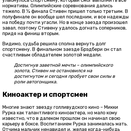
улыбнулось спортсмену, который смог выполнить все
нормативы. Олимпийские соревнования дались
тяжело. В ¼ финала Стивен пришел только третьим. В
полуфинале он вообще шел последним, и все надежды
на победу почти угасли. Но в конце заезда произошел
завал, поэтому Стивену удалось догнать соперников,
придя на финиш вторым.
Видимо, судьба решила сполна вернуть долг
спортсмену. В финальном заезде Брэдбери он стал
счастливым обладателем золотой медали.
Достигнув заветной мечты – олимпийского
золота, Стивен не остановился на
достигнутом и сегодня пробует свои силы в
роли автогонщика.
Киноактер и спортсмен
Многие знают звезду голливудского кино – Микки
Рурка как талантливого киноактера, но мало кому
известно, что в далеком прошлом он начинал свою
карьеру в боксе. Воспитанием Рурка занималась мать.
Отчима мальчик ненавидел и, желая когда-нибудь