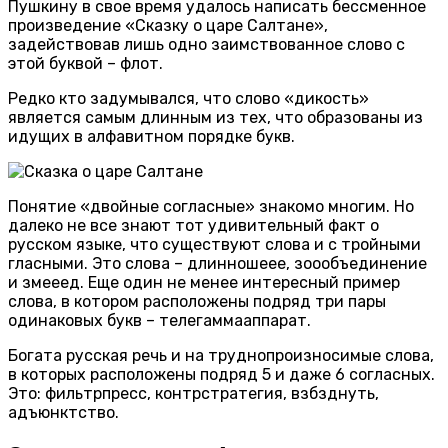
Пушкину в свое время удалось написать бессменное
произведение «Сказку о царе Салтане»,
задействовав лишь одно заимствованное слово с
этой буквой – флот.
Редко кто задумывался, что слово «дикость»
является самым длинным из тех, что образованы из
идущих в алфавитном порядке букв.
Понятие «двойные согласные» знакомо многим. Но
далеко не все знают тот удивительный факт о
русском языке, что существуют слова и с тройными
гласными. Это слова – длинношеее, зоообъединение
и змееед. Еще один не менее интересный пример
слова, в котором расположены подряд три пары
одинаковых букв – телегаммааппарат.
Богата русская речь и на труднопроизносимые слова,
в которых расположены подряд 5 и даже 6 согласных.
Это: фильтрпресс, контрстратегия, взбзднуть,
адъюнктство.