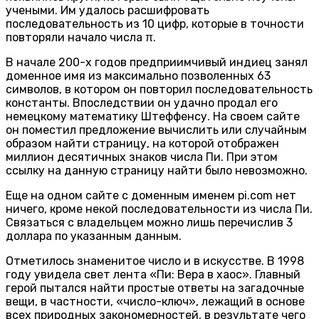
учеными. Им удалось расшифровать
последовательность из 10 цифр, которые в точности
повторяли начало числа π.
В начале 200-х годов предприимчивый индиец занял
доменное имя из максимально позволенных 63
символов, в котором он повторил последовательность
константы. Впоследствии он удачно продал его
немецкому математику Штеффенсу. На своем сайте
он поместил предложение вычислить или случайным
образом найти страницу, на которой отображен
миллион десятичных знаков числа Пи. При этом
ссылку на данную страницу найти было невозможно.
Еще на одном сайте с доменным именем pi.com нет
ничего, кроме некой последовательности из числа Пи.
Связаться с владельцем можно лишь перечислив 3
доллара по указанным данным.
Отметилось знаменитое число и в искусстве. В 1998
году увидела свет лента «Пи: Вера в хаос». Главный
герой пытался найти простые ответы на загадочные
вещи, в частности, «число-ключ», лежащий в основе
всех природных закономерностей, в результате чего