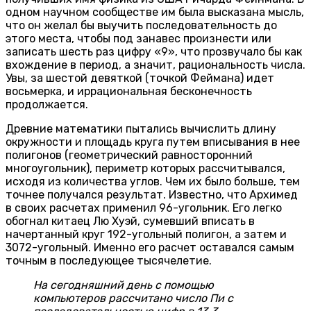
одном научном сообществе им была высказана мысль,
что он желал бы выучить последовательность до
этого места, чтобы под занавес произнести или
записать шесть раз цифру «9», что прозвучало бы как
вхождение в период, а значит, рациональность числа.
Увы, за шестой девяткой (точкой Феймана) идет
восьмерка, и иррациональная бесконечность
продолжается.
Древние математики пытались вычислить длину
окружности и площадь круга путем вписывания в нее
полигонов (геометрический равносторонний
многоугольник), периметр которых рассчитывался,
исходя из количества углов. Чем их было больше, тем
точнее получался результат. Известно, что Архимед
в своих расчетах применил 96-угольник. Его легко
обогнал китаец Лю Хуэй, сумевший вписать в
начертанный круг 192-угольный полигон, а затем и
3072-угольный. Именно его расчет оставался самым
точным в последующее тысячелетие.
На сегодняшний день с помощью
компьютеров рассчитано число Пи с