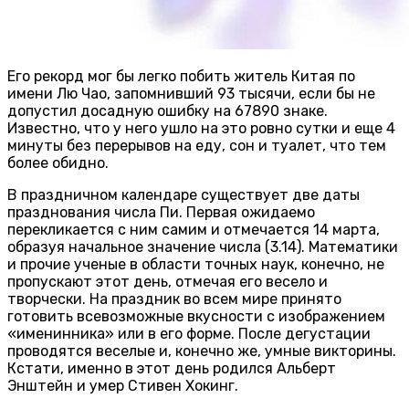
Его рекорд мог бы легко побить житель Китая по
имени Лю Чао, запомнивший 93 тысячи, если бы не
допустил досадную ошибку на 67890 знаке.
Известно, что у него ушло на это ровно сутки и еще 4
минуты без перерывов на еду, сон и туалет, что тем
более обидно.
В праздничном календаре существует две даты
празднования числа Пи. Первая ожидаемо
перекликается с ним самим и отмечается 14 марта,
образуя начальное значение числа (3.14). Математики
и прочие ученые в области точных наук, конечно, не
пропускают этот день, отмечая его весело и
творчески. На праздник во всем мире принято
готовить всевозможные вкусности с изображением
«именинника» или в его форме. После дегустации
проводятся веселые и, конечно же, умные викторины.
Кстати, именно в этот день родился Альберт
Энштейн и умер Стивен Хокинг.