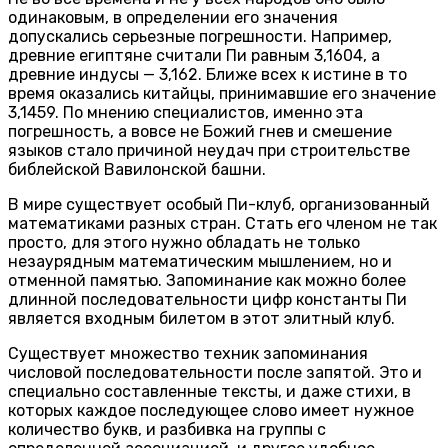
одинаковым, в определении его значения
допускались серьезные погрешности. Например,
древние египтяне считали Пи равным 3,1604, а
древние индусы — 3,162. Ближе всех к истине в то
время оказались китайцы, принимавшие его значение
3,1459. По мнению специалистов, именно эта
погрешность, а вовсе не Божий гнев и смешение
языков стало причиной неудач при строительстве
библейской Вавилонской башни.
В мире существует особый Пи-клуб, организованный
математиками разных стран. Стать его членом не так
просто, для этого нужно обладать не только
незаурядным математическим мышлением, но и
отменной памятью. Запоминание как можно более
длинной последовательности цифр константы Пи
является входным билетом в этот элитный клуб.
Существует множество техник запоминания
числовой последовательности после запятой. Это и
специально составленные тексты, и даже стихи, в
которых каждое последующее слово имеет нужное
количество букв, и разбивка на группы с