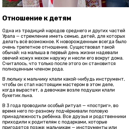
Отношение к детям
Одна из традиций народов среднего и других частей
Урала — стремление иметь семью, детей, для которых
делать всё возможное. К новорожденным всегда было
очень трепетное отношение. Существовал такой
обычай: на малыша в первый день жизни надевали
овечий кожух мехом наружу и несли его вокруг дома.
Считалось, что только после этого он становится
полноценным членом рода.
В люльку к мальчику клали какой-нибудь инструмент,
чтобы он стал настоящим мастером в этом деле,
когда вырастет, а девочкам возле подушки клали
букетик льна.
В 3 года проводили особый ритуал — «постриг», во
время него по-разному подчёркивали половую
принадлежность ребёнка. Все друзья и родственники
приходили к родителям с подарками, которые
пригодятся позже: мальчикам — инструменты или