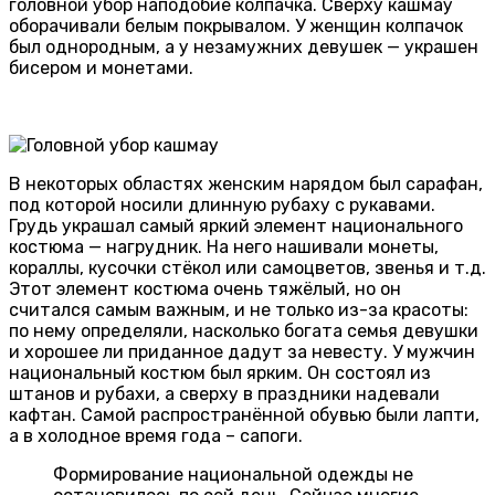
головной убор наподобие колпачка. Сверху кашмау
оборачивали белым покрывалом. У женщин колпачок
был однородным, а у незамужних девушек — украшен
бисером и монетами.
В некоторых областях женским нарядом был сарафан,
под которой носили длинную рубаху с рукавами.
Грудь украшал самый яркий элемент национального
костюма — нагрудник. На него нашивали монеты,
кораллы, кусочки стёкол или самоцветов, звенья и т.д.
Этот элемент костюма очень тяжёлый, но он
считался самым важным, и не только из-за красоты:
по нему определяли, насколько богата семья девушки
и хорошее ли приданное дадут за невесту. У мужчин
национальный костюм был ярким. Он состоял из
штанов и рубахи, а сверху в праздники надевали
кафтан. Самой распространённой обувью были лапти,
а в холодное время года – сапоги.
Формирование национальной одежды не