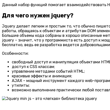
Данный набор функций помогает взаимодействовать HT
Для чего нужен jquery
?
Jquery делает легким и простым то, что обычно пишет
работы, обращаясь к объектам и атрибутам DOM элемен
Большие объемы кода собраны в хорошо описанные мето
jquery – значит, что у программиста есть доступ к мо
бесплатно, ведь ее разработка ведется добровольцам
Особенности:
свободный доступ и манипуляция объектами HTM
доступ к CSS классам;
управление методами событий HTML;
красивые эффекты и анимация;
AJAX – мощный инструмент каждого web-програм
утилиты;
возможно выполнение практически любой поставле