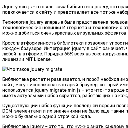
Jquery min js – это «легкая» библиотека jquery, кот
подключается к сайту и представляет все тот же набо
Технология jquery впервые была представлена пользов
технологические новинки Интернета и технологий с отк
можно добиться очень красивых визуальных эффектов 
Кроссплатформенность библиотеки позволяет упрости
каждом браузере. Интеграция jquery в сайт означает,
любой платформе. Порядка 65% всех высоконагруженн
лицензии MIT License.
Библиотека растет и развивается, и порой необходимо
сайт, могут использовать старый браузер, который и
используется jquery migrate min js – это что-то врод
иметь актуальный набор скриптов, работающих на каж
Существующий набор функций последней версии позволя
DOM-элементами и их значениями не было еще таким пр
можно буквально одной строчкой кода.
Библиотека jquery – это то, что нужно знать каждому