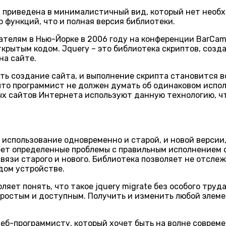
орая приведена в минималистичный вид, который нет нео
р функций, что и полная версия библиотеки.
ателям в Нью-Йорке в 2006 году на конференции BarCam
рытым кодом. Jquery – это библиотека скриптов, создан
на сайте.
ть создание сайта, и выполнение скрипта становится 
 что программист не должен думать об одинаковом испо
ых сайтов Интернета используют данную технологию, ч
 использование одновременно и старой, и новой версии
меет определенные проблемы с правильным исполнением 
е связи старого и нового. Библиотека позволяет не отсл
дом устройстве.
ет понять, что такое jquery migrate без особого труд
остым и доступным. Получить и изменить любой элемент
 веб-программисту, который хочет быть на волне совре