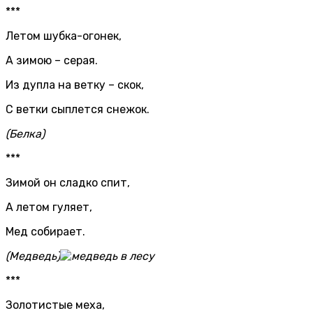
***
Летом шубка-огонек,
А зимою – серая.
Из дупла на ветку – скок,
С ветки сыплется снежок.
(Белка)
***
Зимой он сладко спит,
А летом гуляет,
Мед собирает.
(Медведь)
***
Золотистые меха,