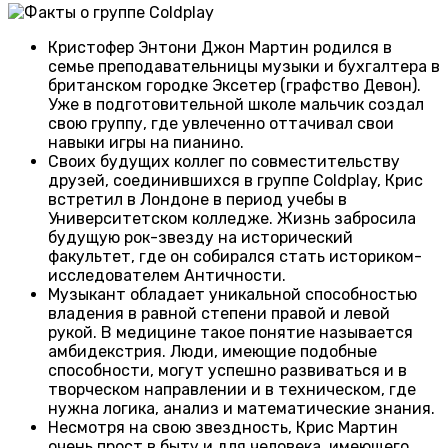
Кристофер Энтони Джон Мартин родился в
семье преподавательницы музыки и бухгалтера в
британском городке Эксетер (графство Девон).
Уже в подготовительной школе мальчик создал
свою группу, где увлеченно оттачивал свои
навыки игры на пианино.
Своих будущих коллег по совместительству
друзей, соединившихся в группе Coldplay, Крис
встретил в Лондоне в период учебы в
Университетском колледже. Жизнь забросила
будущую рок-звезду на исторический
факультет, где он собирался стать историком-
исследователем Античности.
Музыкант обладает уникальной способностью
владения в равной степени правой и левой
рукой. В медицине такое понятие называется
амбидекстрия. Люди, имеющие подобные
способности, могут успешно развиваться и в
творческом направлении и в техническом, где
нужна логика, анализ и математические знания.
Несмотря на свою звездность, Крис Мартин
очень прост в быту и для человека, имеющего