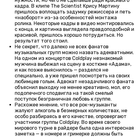
нужности, но чего не сделаешь ради красивого
кадра. В клипе The Scientist Крису Мартину
пришлось воплощать задумку режиссера и петь
«наоборот» из-за особенностей монтажа
ролика. Некоторые кадры в видео монтировались
с конца, и картинка выглядела правдоподобной и
красивой, пришлось хорошо потрудиться. Но
результат того стоил.
Не секрет, что далеко не всех фанатов
музыкальных групп можно назвать адекватными.
На одном из концертов Coldplay незнакомый
мужчина выбежал на сцену в костюме «Адама»,
и как позже выяснилось — разделся не
специально, а уже пришел посмотреть на своих
любимцев голым. Адвокат незадачливого фаната
объяснил выходку не менее креативно, мол, его
подопечного сподвигла на такой смелый
поступок безграничная любовь к группе.
Расхожее мнение, что все рок-музыканты
жалуют алкоголь в безмерных количествах, не
особо разбираясь в его качестве, опровергают
участники группы Coldplay. Во время своего
мирового турне в райдере была одна интересная
заметка — в номере и гримерке должны быть