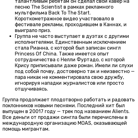
талантливым ребятам он сделал свой кавер на
песню The Scientist в рамках рекламного
мультфильма Back To The Start.
Короткометражное видео участвовало в
фестивале рекламы, проходившем в Каннах, и
выиграло приз.
Группа не часто выступает в дуэтах с другими
исполнителями. Единственным исключением
стала Рианна, с которой был записан сингл
Princess Of China. Также имеется опыт
сотрудничества с Нелли Фуртадо, с которой
Крису приписывали даже роман. Имели ли слухи
под собой почву, достоверно так и неизвестно —
пара никак не комментировала свою дружбу,
игнорируя нападки журналистов или просто
отшучиваясь.
Группа продолжает плодотворно работать и радовать
поклонников новыми песнями. Последний хит был
выпущен в 20017 году — трек под названием Alients.
Все деньги от продажи сингла были перечислены в
международную организацию MOAS, оказывающей
помощь мигрантам.