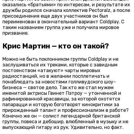
оказались «братьями» по интересам, и результате их
дружбы родился сначала коллектив Pectoralz, а после
присоединения еще двух участников он был
переименован в окончательный вариант Coldplay. С
таким названием группа уже и получила мировое
призвание.
Крис Мартин — кто он такой?
Можно не быть поклонником группы Coldplay и не
заслушиваться их треками, которые с завидным
постоянством «атакуют» чарты мировых
радиостанций, но в желании посплетичать и
понаблюдать за новостями голливудского шоу-
бизнеса — святое дело. Так кто же стал мужем
именитой актрисы Гвинет Пэтроу — утонченной и
рафинированной красавицы, за которой охотятся
папарацци и которую боготворят кинокритики за
прирожденный талант и профессионализм в работе?
Конечно же он — солист легендарной британской
группы, повеса и дебошир, влюбленный в музыку и не
выпускающий гитару из рук. Удивительно, но факт.