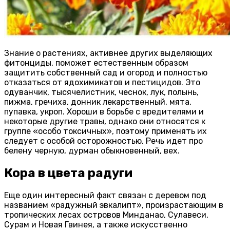
Знание о растениях, активнее других выделяющих
фитонциды, поможет естественным образом
защитить собственный сад и огород и полностью
отказаться от ядохимикатов и пестицидов. Это
одуванчик, тысячелистник, чеснок, лук, полынь,
пижма, гречиха, донник лекарственный, мята,
пупавка, укроп. Хороши в борьбе с вредителями и
некоторые другие травы, однако они относятся к
группе «особо токсичных», поэтому применять их
следует с особой осторожностью. Речь идет про
белену черную, дурман обыкновенный, вех.
Кора в цвета радуги
Еще один интересный факт связан с деревом под
названием «радужный эвкалипт», произрастающим в
тропических лесах островов Минданао, Сулавеси,
Сурам и Новая Гвинея, а также искусственно