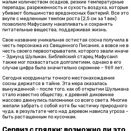
малым количеством осадков, резкие температурные
перепады, разреженность и сухость воздуха, которые
убивают большинство вредоносных бактерий. Все это
вкупе с медленным темпом роста (2,5 см за 1 век)
позволило Мафусаилу накапливать и сохранять
питательные вещества, поддерживая жизнь.
Свое название уникальная остистая сосна получила в
честь персонажа из Священного Писания, а вовсе не в
честь своего первооткрывателя, которого звали иначе
– Эдмунд Шульман. Библейский старец Мафусаил
также мог похвастаться долголетием, однако в его
случае цифра была значительно скромнее – 969 лет.
Сегодня координаты точного местонахождения
сосны держатся в тайне. Эта мера оказалась
вынужденной – после того, как об открытии Шульмана
стало известно обществу, к древней диковинке
массово двинулись паломники со всего света. Многие
желали забрать с собой хотя бы частичку природного
чуда, в результате чего над деревом нависла угроза –
быть растащенным по кусочкам.
Сервиз с грядки: возможно ли это