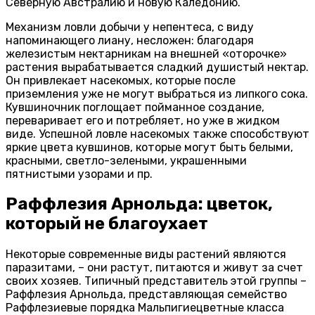
Северную Австралию и новую Каледонию.
Механизм ловли добычи у непентеса, с виду
напоминающего лиану, несложен: благодаря
железистым нектарникам на внешней «оторочке»
растения вырабатывается сладкий душистый нектар.
Он привлекает насекомых, которые после
приземления уже не могут выбраться из липкого сока.
Кувшиночник поглощает пойманное создание,
переваривает его и потребляет, но уже в жидком
виде. Успешной ловле насекомых также способствуют
яркие цвета кувшинов, которые могут быть белыми,
красными, светло-зелеными, украшенными
пятнистыми узорами и пр.
Раффлезия Арнольда: цветок,
который не благоухает
Некоторые современные виды растений являются
паразитами, – они растут, питаются и живут за счет
своих хозяев. Типичный представитель этой группы –
Раффлезия Арнольда, представляющая семейство
Раффлезиевые порядка Мальпигиецветные класса