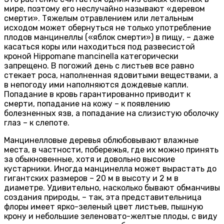
мире, поэтому его неслучайно называют «деревом
смерти». Тяжелым отравлением или летальным
исходом может обернуться не только употребление
плодов манцинеллы («яблок смерти») в пищу, – даже
касаться коры или находиться под развесистой
кроной Hippomane mancinella категорически
запрещено. В погожий день с листьев все равно
стекает роса, наполненная ядовитыми веществами, а
в непогоду ими наполняются дождевые капли.
Попадание в кровь гарантированно приводит к
смерти, попадание на кожу – к появлению
болезненных язв, а попадание на слизистую оболочку
глаз – к слепоте.
Манцинелловые деревья облюбовывают влажные
места, в частности, побережья, где их можно принять
за обыкновенные, хотя и довольно высокие
кустарники. Иногда манцинелла может вырастать до
гигантских размеров – 20 м в высоту и 2 м в
диаметре. Удивительно, насколько бывают обманчивы
создания природы, – так, эта представительница
флоры имеет ярко-зеленый цвет листьев, пышную
крону и небольшие зеленовато-желтые плоды, с виду