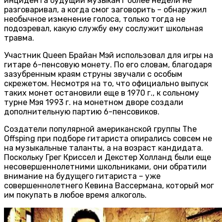
инцидента будущий музыкант более недели не
разговаривал, а когда смог заговорить – обнаружил
необычное изменение голоса, только тогда не
подозревал, какую службу ему сослужит школьная
травма.
Участник Queen Брайан Мэй использовал для игры на
гитаре 6-пенсовую монету. По его словам, благодаря
зазубренным краям струны звучали с особым
скрежетом. Несмотря на то, что официально выпуск
таких монет остановили еще в 1970 г., к сольному
турне Мэя 1993 г. на монетном дворе создали
дополнительную партию 6-пенсовиков.
Создатели популярной американской группы The
Offsping при подборе гитариста опирались совсем не
на музыкальные таланты, а на возраст кандидата.
Поскольку Грег Криссел и Декстер Холланд были еще
несовершеннолетними школьниками, они обратили
внимание на будущего гитариста – уже
совершеннолетнего Кевина Вассермана, который мог
им покупать в любое время алкоголь.