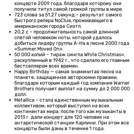
концерте 2009 года, благодаря которому они
получили титул самой громкой группы в мире.
723 слова за 51,27 секунд – результат самого
быстрого репера NoClue, проживающего в
американском городе Сиэтл.
20,2 с – продолжительность самой длинной
спетой человеком ноты, которой удалось
добиться лидеру группы A-Ha в песне 2000 года
«Summer Moved On».
50 000 копий – тираж сингла White Christmas»,
раскупленный в 1942 г., что сделало его главным
бестселлером всех времен.
Happy Birthday — самая знаменитая песня на
планете, защищенная авторскими правами,
благодаря которым каждый год компания Warner
Brothers получает выплат на сумму до 2 000 000
долл.
Metallica – стала единственным музыкальным
коллективом, который выступил на всех
континентах мира, после того как музыканты в
2013 г. дали концерт для 120 человек на
антарктической станции Карлини. При этом все
концерты были даны в течение 1 года.