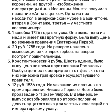
коронами, на другой – изображение
императрицы Анны Иоановны. Монета получила
название «Анна с цепью». Одна из них
находится в американском музее в Вашингтоне,
вторая в Эрмитаже, третья ─ у частного
коллекционера.
1 копейка 1726 года выпуска. Она выполнена из
меди и имеет квадратную форму. Была выпущена
во времена правления Екатерины Первой.
20 руб. 1755 года. На реверсе нанесена
композиция из четырех гербов, на аверсе─
портрет правительницы.
Константиновский рубль. Шесть единиц было
выпущено во время царствования Романовых.
Особую ценность им придает тот факт, что на
них нанесена гравировка несуществующего
правителя.
12 руб. 1836 года. Их чеканили из платины во
время правления Николая Первого. Всего было
произведено 11 экземпляров. В дальнейшем
выпуск возобновлялся во второй половине
девятнадцатого века для частных коллекций по
императорскому указу.