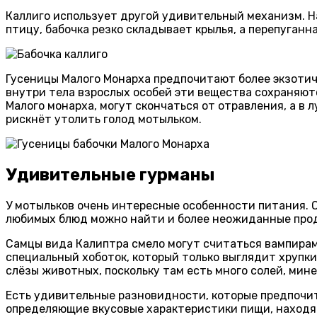
Каллиго использует другой удивительный механизм. На
птицу, бабочка резко складывает крылья, а перепуган
Гусеницы Малого Монарха предпочитают более экзотич
внутри тела взрослых особей эти вещества сохраняют
Малого монарха, могут скончаться от отравления, а в
рискнёт утолить голод мотыльком.
Удивительные гурманы
У мотыльков очень интересные особенности питания. О
любимых блюд можно найти и более неожиданные про
Самцы вида Калиптра смело могут считаться вампирами
специальный хоботок, который только выглядит хрупк
слёзы животных, поскольку там есть много солей, мин
Есть удивительные разновидности, которые предпочита
определяющие вкусовые характеристики пищи, находятся