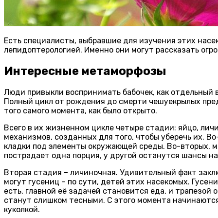
Есть специалисты, выбравшие для изучения этих насек
лепидоптерологией. Именно они могут рассказать огр
Интересные метаморфозы
Люди привыкли воспринимать бабочек, как отдельный в
Полный цикл от рождения до смерти чешуекрылых пред
того самого момента, как было открыто.
Всего в их жизненном цикле четыре стадии: яйцо, личи
механизмов, созданных для того, чтобы уберечь их. В
кладки под элементы окружающей среды. Во-вторых, м
пострадает одна порция, у другой останутся шансы н
Вторая стадия – личиночная. Удивительный факт заклю
могут гусениц – по сути, детей этих насекомых. Гусе
есть, главной её задачей становится еда, и трапезой 
станут слишком тесными. С этого момента начинаются 
куколкой.