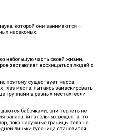
наука, которой они занимаются –
ных насекомых.
ько небольшую часть своей жизни.
орое заставляет восхищаться людей с
кие, поэтому существует масса
х глаз места, пытаясь замаскировать
а группами в разных местах: если
ищаются бабочками, они терпеть не
для запаса питательных веществ, то
пор, пока наружные границы тела не
ледней линьки гусеница становится