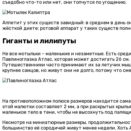
съедобно что-то или нет, они топчутся по угощению.
Аппетит у этих существ завидный: в среднем в день он
жёсткой диете: ротовой аппарат у таких существ полн
Гиганты и лилипуты
Не все мотыльки – маленькие и незаметные. Есть сред
Павлиноглазка Атлас, которая может достигать 26 см.
Путешественники часто принимают их за летучих мышей
крупнее самцов, но живут они не долго, потому что см
На противоположном полюсе размеров находится самая
этой малютки составляет 2 мм, а при раскрытых крылья
маленькое тело в тени, чтобы не высохнуть под палящ
Несмотря на миниатюрные размеры, продолжительность 
большинство её сородичей живут менее недели. Хоть А