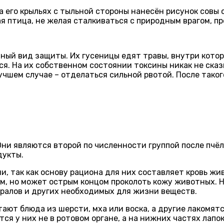
 его крыльях с тыльной стороны нанесён рисунок совы 
ная птица, не желая сталкиваться с природным врагом, 
ный вид защиты. Их гусеницы едят травы, внутри котор
ся. На их собственном состоянии токсины никак не ска
 лучшем случае – отделаться сильной рвотой. После так
ни являются второй по численности группой после пчёл
дукты.
, так как основу рациона для них составляет кровь жив
им, но может острым концом проколоть кожу животных. 
ералов и других необходимых для жизни веществ.
ют блюда из шерсти, мха или воска, а другие лакомятся
 у них не в ротовом органе, а на нижних частях лапок,