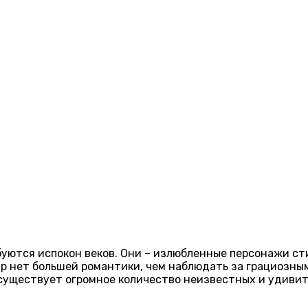
уются испокон веков. Они – излюбленные персонажи ст
ар нет большей романтики, чем наблюдать за грациозны
х существует огромное количество неизвестных и удиви