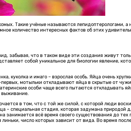
омых. Такие учёные называются лепидоптерологами, а 
омное количество интересных фактов об этих удивитель
ид, забывая, что в таком виде эти создания живут тол
ставляет собой уникальное для биологии явление, кот
нка, куколка и имаго – взрослая особь. Яйца очень хруп
о-первых, мотыльки откладывают яйца в скрытые от чужи
атеринские особи чаще всего пытаются откладывать яйц
а выживание.
чается в том, что с той же силой, с которой люди восх
ница – специальная стадия, которая задумана природой 
она занимается всё время своего существования до тех 
линьки, число которых зависит от вида. Во время пос