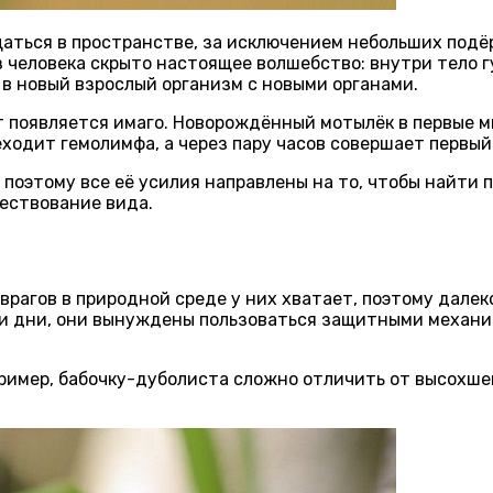
ещаться в пространстве, за исключением небольших подё
аз человека скрыто настоящее волшебство: внутри тело
 в новый взрослый организм с новыми органами.
вет появляется имаго. Новорождённый мотылёк в первые
еходит гемолимфа, а через пару часов совершает первый
, поэтому все её усилия направлены на то, чтобы найти
ществование вида.
врагов в природной среде у них хватает, поэтому далек
вои дни, они вынуждены пользоваться защитными механ
ример, бабочку-дуболиста сложно отличить от высохшег