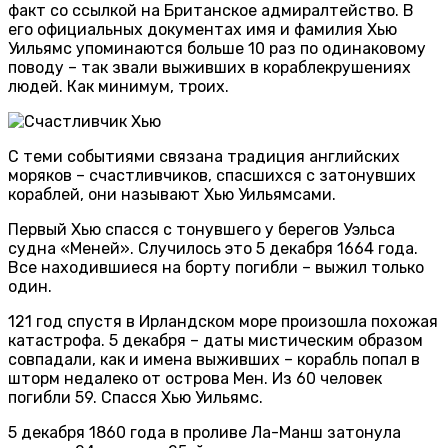
факт со ссылкой на Британское адмиралтейство. В
его официальных документах имя и фамилия Хью
Уильямс упоминаются больше 10 раз по одинаковому
поводу – так звали выживших в кораблекрушениях
людей. Как минимум, троих.
С теми событиями связана традиция английских
моряков – счастливчиков, спасшихся с затонувших
кораблей, они называют Хью Уильямсами.
Первый Хью спасся с тонувшего у берегов Уэльса
судна «Меней». Случилось это 5 декабря 1664 года.
Все находившиеся на борту погибли – выжил только
один.
121 год спустя в Ирландском море произошла похожая
катастрофа. 5 декабря – даты мистическим образом
совпадали, как и имена выживших – корабль попал в
шторм недалеко от острова Мен. Из 60 человек
погибли 59. Спасся Хью Уильямс.
5 декабря 1860 года в проливе Ла-Манш затонула