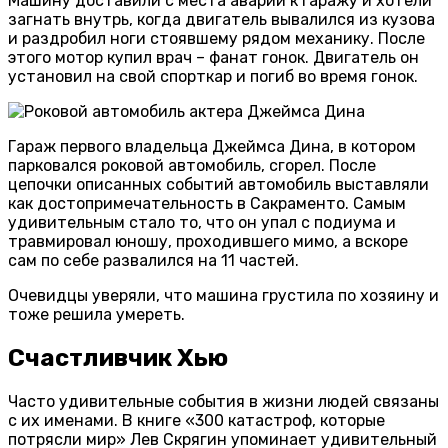
Машину доставили с места аварии к гаражу и хотели
загнать внутрь, когда двигатель вывалился из кузова
и раздробил ноги стоявшему рядом механику. После
этого мотор купил врач – фанат гонок. Двигатель он
установил на свой спорткар и погиб во время гонок.
Гараж первого владельца Джеймса Дина, в котором
парковался роковой автомобиль, сгорел. После
цепочки описанных событий автомобиль выставляли
как достопримечательность в Сакраменто. Самым
удивительным стало то, что он упал с подиума и
травмировал юношу, проходившего мимо, а вскоре
сам по себе развалился на 11 частей.
Очевидцы уверяли, что машина грустила по хозяину и
тоже решила умереть.
Счастливчик Хью
Часто удивительные события в жизни людей связаны
с их именами. В книге «300 катастроф, которые
потрясли мир» Лев Скрягин упоминает удивительный