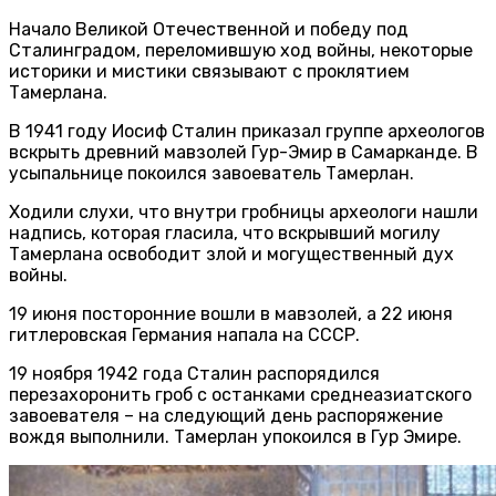
Начало Великой Отечественной и победу под
Сталинградом, переломившую ход войны, некоторые
историки и мистики связывают с проклятием
Тамерлана.
В 1941 году Иосиф Сталин приказал группе археологов
вскрыть древний мавзолей Гур-Эмир в Самарканде. В
усыпальнице покоился завоеватель Тамерлан.
Ходили слухи, что внутри гробницы археологи нашли
надпись, которая гласила, что вскрывший могилу
Тамерлана освободит злой и могущественный дух
войны.
19 июня посторонние вошли в мавзолей, а 22 июня
гитлеровская Германия напала на СССР.
19 ноября 1942 года Сталин распорядился
перезахоронить гроб с останками среднеазиатского
завоевателя – на следующий день распоряжение
вождя выполнили. Тамерлан упокоился в Гур Эмире.