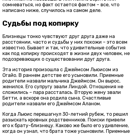
сомневаться, но факт остается фактом – все, что
написано ниже, случилось на самом деле.
Судьбы под копирку
Близнецы тонко чувствуют друг друга даже на
расстоянии, часто и судьбы у них похожи – это всем
известно. Бывает и так, что удивительные события
как под копирку происходят в жизни двух человек, не
подозревающих о существовании друг друга.
Эта история произошла с Джеймсом Льюисом из
Огайо. В раннем детстве его усыновили. Приемные
родители назвали мальчика Джеймсом. Он вырос,
женился. Его супругу звали Линдой. Отношения не
сложились – пара рассталась. Вторую жену звали
Бетти, а вскоре она родила сына. Счастливые
родители назвали его Джеймсом Аланом.
Когда Льюис перешагнул 30-летний рубеж, то решил
разыскать кровных родственников. Поиски привели
его к брату-близнецу. Каково же было его удивление,
когда он узнал, что брата тоже усыновили. Приемные