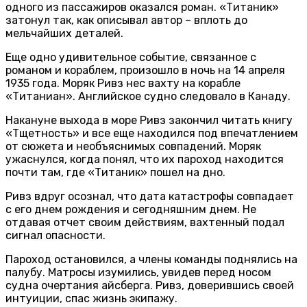
одного из пассажиров оказался роман. «Титаник»
затонул так, как описывал автор – вплоть до
мельчайших деталей.
Еще одно удивительное событие, связанное с
романом и кораблем, произошло в ночь на 14 апреля
1935 года. Моряк Ривз нес вахту на корабле
«Титаниан». Английское судно следовало в Канаду.
Накануне выхода в море Ривз закончил читать книгу
«Тщетность» и все еще находился под впечатлением
от сюжета и необъяснимых совпадений. Моряк
ужаснулся, когда понял, что их пароход находится
почти там, где «Титаник» пошел на дно.
Ривз вдруг осознал, что дата катастрофы совпадает
с его днем рождения и сегодняшним днем. Не
отдавая отчет своим действиям, вахтенный подал
сигнал опасности.
Пароход остановился, а члены команды поднялись на
палубу. Матросы изумились, увидев перед носом
судна очертания айсберга. Ривз, доверившись своей
интуиции, спас жизнь экипажу.