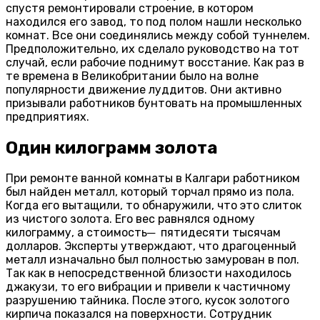
спустя ремонтировали строение, в котором
находился его завод, то под полом нашли несколько
комнат. Все они соединялись между собой туннелем.
Предположительно, их сделало руководство на тот
случай, если рабочие поднимут восстание. Как раз в
те времена в Великобритании было на волне
популярности движение луддитов. Они активно
призывали работников бунтовать на промышленных
предприятиях.
Один килограмм золота
При ремонте ванной комнаты в Калгари работником
был найден металл, который торчал прямо из пола.
Когда его вытащили, то обнаружили, что это слиток
из чистого золота. Его вес равнялся одному
килограмму, а стоимость─ пятидесяти тысячам
долларов. Эксперты утверждают, что драгоценный
металл изначально был полностью замурован в пол.
Так как в непосредственной близости находилось
джакузи, то его вибрации и привели к частичному
разрушению тайника. После этого, кусок золотого
кирпича показался на поверхности. Сотрудник