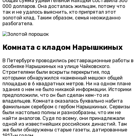
Общая сумма удивительной находки составила 300
000 долларов. Она досталась жильцам, потому что
так и не удалось выяснить, кто припрятал этот
золотой клад. Таким образом, семья неожиданно
разбогатела.
Комната с кладом Нарышкиных
В Петербурге проводились реставрационные работы в
особняке Нарышкиных на улице Чайковского.
Строителями были вскрыты перекрытия, под
которыми обнаружился «каменный мешок» общей
площадью в 6 квадратных метров. Ни на одном плане
здания о нем не было никакой информации. Историки
предположили, что он был сделан кем-то из
владельцев. Комната оказалась буквально набита
фамильным серебром с гербом Нарышкиных. Сервизы
были настолько полны и разнообразны, что им не
найти аналогов. Судя по всему, они принадлежали
одной из известнейших российских династий. Там
же были обнаружены старые газеты, датированные
1917-м годом.