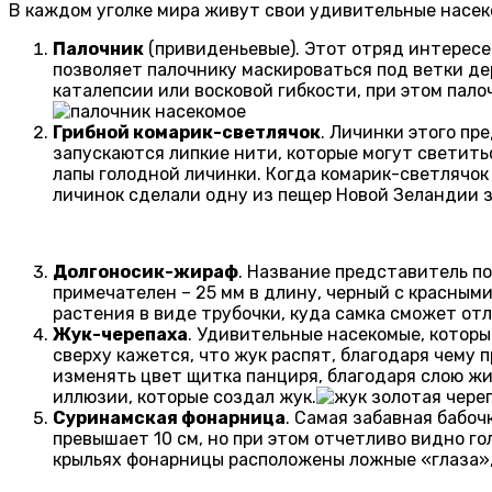
В каждом уголке мира живут свои удивительные насек
Палочник
(привиденьевые). Этот отряд интересен
позволяет палочнику маскироваться под ветки де
каталепсии или восковой гибкости, при этом пал
Грибной комарик-светлячок
. Личинки этого пр
запускаются липкие нити, которые могут светить
лапы голодной личинки. Когда комарик-светлячок
личинок сделали одну из пещер Новой Зеландии 
Долгоносик-жираф
. Название представитель п
примечателен – 25 мм в длину, черный с красным
растения в виде трубочки, куда самка сможет отл
Жук-черепаха
. Удивительные насекомые, которы
сверху кажется, что жук распят, благодаря чему 
изменять цвет щитка панциря, благодаря слою ж
иллюзии, которые создал жук.
Суринамская фонарница
. Самая забавная бабоч
превышает 10 см, но при этом отчетливо видно го
крыльях фонарницы расположены ложные «глаза»,