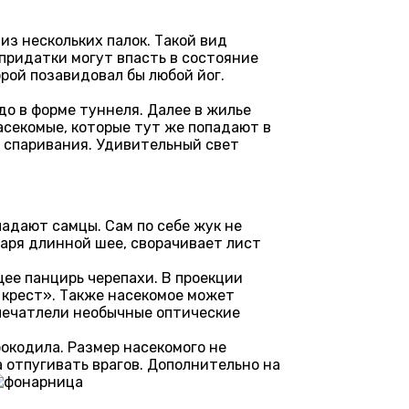
из нескольких палок. Такой вид
 придатки могут впасть в состояние
рой позавидовал бы любой йог.
до в форме туннеля. Далее в жилье
асекомые, которые тут же попадают в
я спаривания. Удивительный свет
адают самцы. Сам по себе жук не
даря длинной шее, сворачивает лист
ее панцирь черепахи. В проекции
й крест». Также насекомое может
апечатлели необычные оптические
рокодила. Размер насекомого не
а отпугивать врагов. Дополнительно на