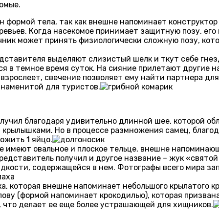
омые.
 формой тела, так как внешне напоминает конструктор 
ревьев. Когда насекомое принимает защитную позу, его
очник может принять физиологически сложную позу, кото
едставителя выделяют слизистый шелк и ткут себе гнез
ся в темное время суток. На сияние прилетают другие н
 взрослеет, свечение позволяет ему найти партнера дл
знаменитой для туристов.
олучил благодаря удивительно длинной шее, которой обл
и крылышками. Но в процессе размножения самец, благо
ожить 1 яйцо.
е имеют овальное и плоское тельце, внешне напоминающ
представитель получил и другое название – жук «свято
идкости, содержащейся в нем. Фотографы всего мира з
ка, которая внешне напоминает небольшого крылатого к
лову (формой напоминает крокодилью), которая призван
 что делает ее еще более устрашающей для хищников.