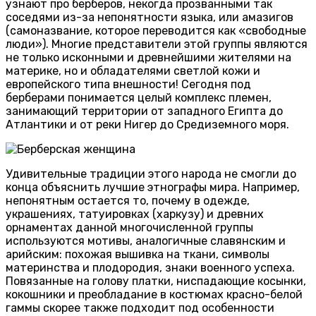
узнают про берберов, некогда прозванными так
соседями из-за непонятности языка, или амазигов
(самоназвание, которое переводится как «свободные
люди»). Многие представители этой группы являются
не только исконными и древнейшими жителями на
материке, но и обладателями светлой кожи и
европейского типа внешности! Сегодня под
берберами понимается целый комплекс племен,
занимающий территории от западного Египта до
Атлантики и от реки Нигер до Средиземного моря.
Удивительные традиции этого народа не смогли до
конца объяснить лучшие этнографы мира. Например,
непонятным остается то, почему в одежде,
украшениях, татуировках (харкузу) и древних
орнаментах данной многочисленной группы
используются мотивы, аналогичные славянским и
арийским: похожая вышивка на ткани, символы
материнства и плодородия, знаки военного успеха.
Повязанные на голову платки, ниспадающие косынки,
кокошники и преобладание в костюмах красно-белой
гаммы скорее также подходит под особенности