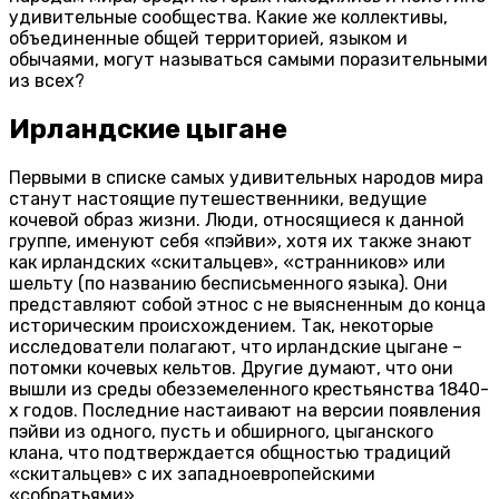
удивительные сообщества. Какие же коллективы,
объединенные общей территорией, языком и
обычаями, могут называться самыми поразительными
из всех?
Ирландские цыгане
Первыми в списке самых удивительных народов мира
станут настоящие путешественники, ведущие
кочевой образ жизни. Люди, относящиеся к данной
группе, именуют себя «пэйви», хотя их также знают
как ирландских «скитальцев», «странников» или
шельту (по названию бесписьменного языка). Они
представляют собой этнос с не выясненным до конца
историческим происхождением. Так, некоторые
исследователи полагают, что ирландские цыгане –
потомки кочевых кельтов. Другие думают, что они
вышли из среды обезземеленного крестьянства 1840-
х годов. Последние настаивают на версии появления
пэйви из одного, пусть и обширного, цыганского
клана, что подтверждается общностью традиций
«скитальцев» с их западноевропейскими
«собратьями».