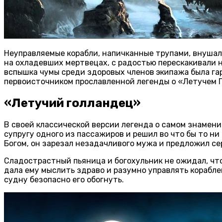
Неуправляемые корабли, напичканные трупами, внушал
на охладевших мертвецах, с радостью перескакивали н
вспышка чумы среди здоровых членов экипажа была га
первоисточником прославленной легенды о «Летучем 
«Летучий голландец»
В своей классической версии легенда о самом знамени
супругу одного из пассажиров и решил во что бы то н
Богом, он зарезал незадачливого мужа и предложил с
Сладострастный пьяница и богохульник не ожидал, что
дала ему мыслить здраво и разумно управлять корабл
судну безопасно его обогнуть.