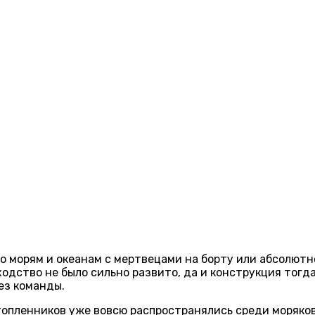
 морям и океанам с мертвецами на борту или абсолютно
одство не было сильно развито, да и конструкция тог
ез команды.
утопленников уже вовсю распространялись среди моряко