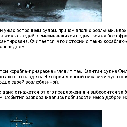
и ужас встречным судам, причем вполне реальный. Блох
а живых людей, осмеливавшихся подняться на борт фрег
рантирована. Считается, что истории о таких кораблях
Голландце».
том корабле-призраке выглядит так. Капитан судна Фил
и стало ею овладеть. Не обремененный никакими чувства
ердце своей возлюбленной.
 дама откажется от его предложения и выбросится за б
ем. События разворачивались поблизости мыса Доброй Н