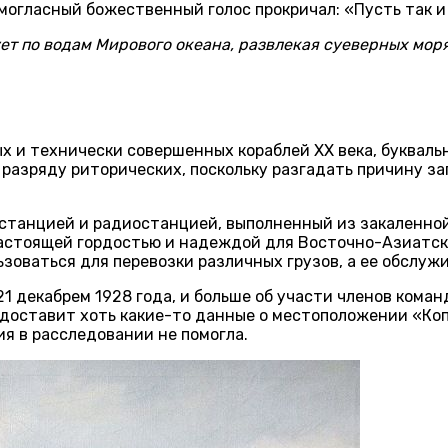
могласный божественный голос прокричал: «Пусть так и
ет по водам Мирового океана, развлекая суеверных моря
х и технически совершенных кораблей XX века, букваль
 разряду риторических, поскольку разгадать причину за
станцией и радиостанцией, выполненный из закаленной
 настоящей гордостью и надеждой для Восточно-Азиатск
оваться для перевозки различных грузов, а ее обслужи
1 декабрем 1928 года, и больше об участи членов коман
едоставит хоть какие-то данные о местоположении «Ко
ия в расследовании не помогла.