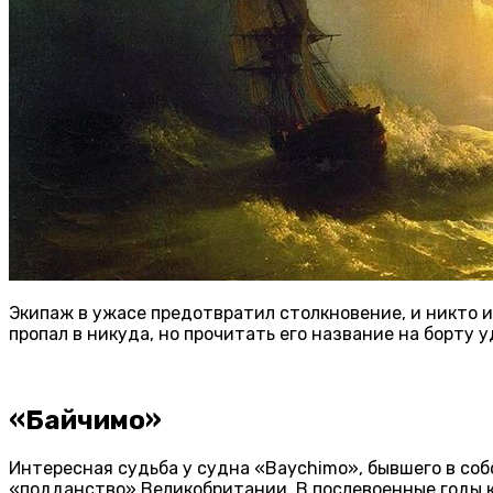
Экипаж в ужасе предотвратил столкновение, и никто и
пропал в никуда, но прочитать его название на борту 
«Байчимо»
Интересная судьба у судна «Baychimo», бывшего в со
«подданство» Великобритании. В послевоенные годы ко