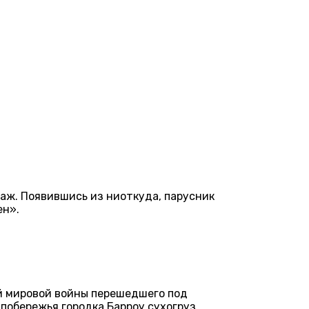
раж. Появившись из ниоткуда, парусник
ен».
ой мировой войны перешедшего под
 побережья городка Барроу сухогруз