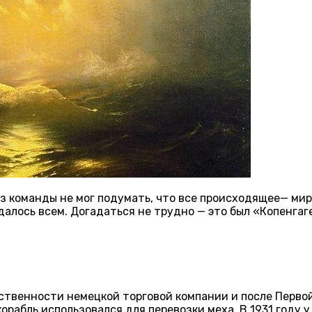
з команды не мог подумать, что все происходящее— ми
удалось всем. Догадаться не трудно — это был «Копенгаг
бственности немецкой торговой компании и после Перв
рабль использовался для перевозки меха. В 1931 году у