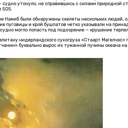
 судно утонуло, не справившись с силами природной ст
л SOS.
тыне Намиб были обнаружены скелеты нескольких людей, 
кие пуговицы и крой бушлатов четко указывали на прин
 судно могло попасть под подозрение — крушение терпел
у капитану нидерландского сухогруза «Стаарт Магелчэс
тчанин» буквально вырос из туманной пучины океана на