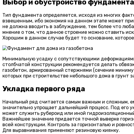
Выбор и обустройство фундамент
Тип фундамента определяется, исходя из многих факто
взвешенным, ибо экономия на данном этапе может при
не должна вводить в заблуждение, тем более что люб
мнение о том, что данное строение можно ставить иск
Хорошим в данном случае будет то основание, которое
Минимальную усадку с сопутствующими деформациями
столбчатой конструкции рекомендуется делать обвяз
газобетон, армированный стержнями (сечение минимум
которых при строительстве небольшого дома в грунт з
Укладка первого ряда
Начальный ряд считается самым важным и сложным, е
значительно упрощает дальнейший процесс. Под его 
может служить рубероид или иной гидроизоляционный 
Важнейшее значение придается точной выверке горизон
всей конструкции. Контроль за горизонталью и ровнос
Для выравнивания применяют резиновую киянку.