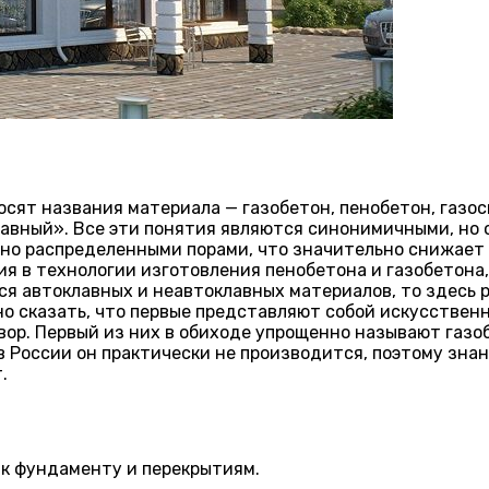
ят названия материала — газобетон, пенобетон, газоси
ный». Все эти понятия являются синонимичными, но о
но распределенными порами, что значительно снижает е
ия в технологии изготовления пенобетона и газобетона,
ся автоклавных и неавтоклавных материалов, то здесь 
но сказать, что первые представляют собой искусствен
р. Первый из них в обиходе упрощенно называют газоб
 в России он практически не производится, поэтому зна
.
 к фундаменту и перекрытиям.