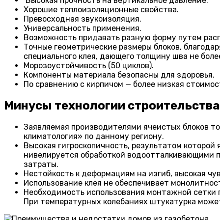
Высокая прочность на вертикальное давление.
Хорошие теплоизоляционные свойства.
Превосходная звукоизоляция.
Универсальность применения.
Возможность придавать разную форму путем расп
Точные геометрические размеры блоков, благодар
специального клея, дающего толщину шва не боле
Морозоустойчивость (50 циклов).
Компоненты материала безопасны для здоровья.
По сравнению с кирпичом — более низкая стоимост
Минусы технологии строительства
Заявляемая производителями ячеистых блоков т
климатология» по данному региону.
Высокая гигроскопичность, результатом которой
нивелируется обработкой водоотталкивающими пр
затраты.
Нестойкость к деформациям на изгиб, высокая чу
Использование клея не обеспечивает монолитност
Необходимость использования монтажной сетки п
При температурных колебаниях штукатурка может