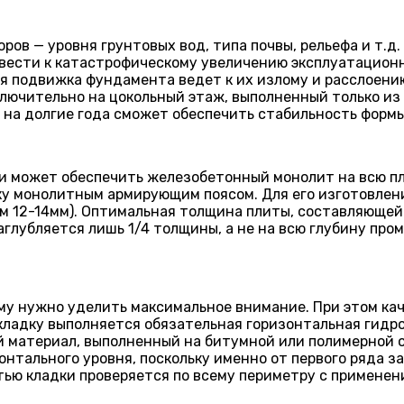
а
ров — уровня грунтовых вод, типа почвы, рельефа и т.
вести к катастрофическому увеличению эксплуатационн
ая подвижка фундамента ведет к их излому и расслоени
лючительно на цокольный этаж, выполненный только из 
 на долгие года сможет обеспечить стабильность форм
 может обеспечить железобетонный монолит на всю пл
ку монолитным армирующим поясом. Для его изготовлен
 12-14мм). Оптимальная толщина плиты, составляющей о
аглубляется лишь 1/4 толщины, а не на всю глубину про
му нужно уделить максимальное внимание. При этом ка
укладку выполняется обязательная горизонтальная ги
материал, выполненный на битумной или полимерной ос
тального уровня, поскольку именно от первого ряда зав
тью кладки проверяется по всему периметру с применени