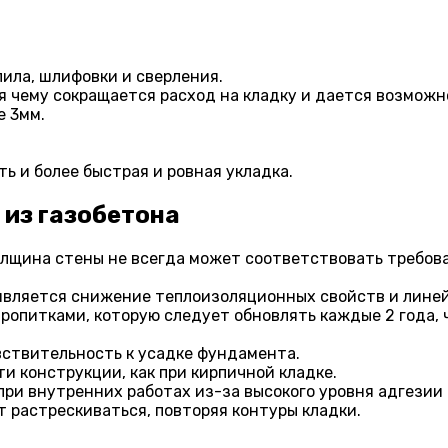
ила, шлифовки и сверления.
я чему сокращается расход на кладку и дается возмож
е 3мм.
ь и более быстрая и ровная укладка.
 из газобетона
олщина стены не всегда может соответствовать требо
 является снижение теплоизоляционных свойств и лин
опитками, которую следует обновлять каждые 2 года,
вствительность к усадке фундамента.
и конструкции, как при кирпичной кладке.
ри внутренних работах из-за высокого уровня адгезии
 растрескиваться, повторяя контуры кладки.