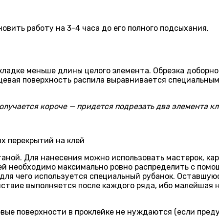
овить работу на 3-4 часа до его полного подсыхания.
 кладке меньше длины целого элемента. Обрезка доборн
цевая поверхность распила выравнивается специальным 
Получается короче — придется подрезать два элемента кл
х перекрытий на клей
таной. Для нанесения можно использовать мастерок, ка
лей необходимо максимально ровно распределить с пом
 для чего используется специальный рубанок. Оставшую
твие выполняется после каждого ряда, ибо малейшая 
ковые поверхности в проклейке не нуждаются (если пред