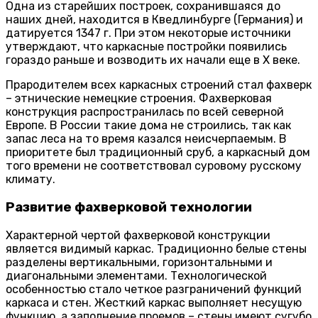
Одна из старейших построек, сохранившаяся до
наших дней, находится в Кведлинбурге (Германия) и
датируется 1347 г. При этом некоторые источники
утверждают, что каркасные постройки появились
гораздо раньше и возводить их начали еще в X веке.
Прародителем всех каркасных строений стал фахверк
– этнические немецкие строения. Фахверковая
конструкция распространилась по всей северной
Европе. В России такие дома не строились, так как
запас леса на то время казался неисчерпаемым. В
приоритете был традиционный сруб, а каркасный дом
того времени не соответствовал суровому русскому
климату.
Развитие фахверковой технологии
Характерной чертой фахверковой конструкции
является видимый каркас. Традиционно белые стены
разделены вертикальными, горизонтальными и
диагональными элементами. Технологической
особенностью стало четкое разграничений функций
каркаса и стен. Жесткий каркас выполняет несущую
функцию, а заполнение проемов – стены имеют сугубо