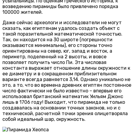
усыпальницы. По оценкам греческого историка, к
возведению пирамиды было привлечено порядка
100000 жителей.
Даже сейчас археологи и исследователи не могут
сказать, как египтянам удалось создать объект с
такой поразительной математической точностью.
Так, он находится на 30 широте (погрешности
оказываются минимальны), его стороны точно
ориентированы на север, юг, запад и восток, а
периметр, поделенный на 2 высоты, и вовсе
позволяет получить число Пи. Эта числовая
константа выражает отношение длины окружности к
ее диаметру и в сокращенном приблизительном
варианте всегда равняется 3,14. Однако уникально не
это, а то, что во времена древних египтян постоянное
число фактически не было известно – впервые его
использовал британский математик Уильям Джонс
лишь в 1706 году! Выходит, что пирамида не только
создавалась на основании точных законов, но и с
технической, расчетной точки зрения олицетворяла
собой идеальный шар, окружность.