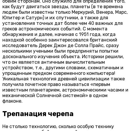
обеим сторонам. Оно служило для определения того,
как будут двигаться звезды, планеты (в те времена
людям были известны только Меркурий, Венера, Марс,
Юпитер и Сатурн) и их спутники, а также для
установления точных дат более чем 40 важных для
греков астрономических событий. С момента
обнаружения и далее, начиная с 1951 года, когда
находкой особенно заинтересовался британский
исследователь Дерек Джон де Солла Прайс, сразу
несколькими учеными были предприняты попытки
досконального изучения объекта. Историки решили,
что он является античным вычислительным
устройством, т.е., другими словами, схематичным и
упрощенным предком современного компьютера!
Уникальная технология древней цивилизации также
получила почетное право называться «первым
известным планетарием, астрономическими часами и
механической Солнечной системой» в одном
флаконе.
Трепанация черепа
Не столько технологию, сколько особую технику