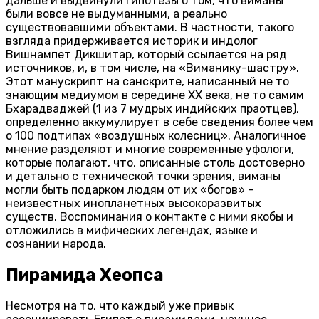
дальше и выдвинули гипотезы о том, что виманы
были вовсе не выдуманными, а реально
существовавшими объектами. В частности, такого
взгляда придерживается историк и индолог
Вишнампет Дикшитар, который ссылается на ряд
источников, и, в том числе, на «Виманику-шастру».
Этот манускрипт на санскрите, написанный не то
знающим медиумом в середине XX века, не то самим
Бхарадваджей (1 из 7 мудрых индийских праотцев),
определенно аккумулирует в себе сведения более чем
о 100 подтипах «воздушных колесниц». Аналогичное
мнение разделяют и многие современные уфологи,
которые полагают, что, описанные столь достоверно
и детально с технической точки зрения, виманы
могли быть подарком людям от их «богов» –
неизвестных инопланетных высокоразвитых
существ. Воспоминания о контакте с ними якобы и
отложились в мифических легендах, языке и
сознании народа.
Пирамида Хеопса
Несмотря на то, что каждый уже привык