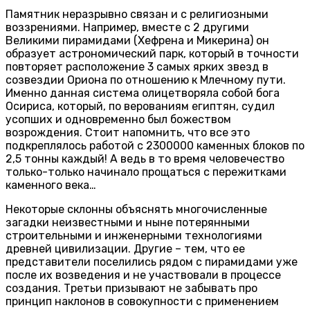
Памятник неразрывно связан и с религиозными
воззрениями. Например, вместе с 2 другими
Великими пирамидами (Хефрена и Микерина) он
образует астрономический парк, который в точности
повторяет расположение 3 самых ярких звезд в
созвездии Ориона по отношению к Млечному пути.
Именно данная система олицетворяла собой бога
Осириса, который, по верованиям египтян, судил
усопших и одновременно был божеством
возрождения. Стоит напомнить, что все это
подкреплялось работой с 2300000 каменных блоков по
2,5 тонны каждый! А ведь в то время человечество
только-только начинало прощаться с пережитками
каменного века…
Некоторые склонны объяснять многочисленные
загадки неизвестными и ныне потерянными
строительными и инженерными технологиями
древней цивилизации. Другие – тем, что ее
представители поселились рядом с пирамидами уже
после их возведения и не участвовали в процессе
создания. Третьи призывают не забывать про
принцип наклонов в совокупности с применением