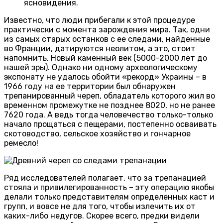
ясновидения.
Известно, что люди прибегали к этой процедуре
практически с момента зарождения мира. Так, одни
из самых старых останков с ее следами, найденные
во Франции, датируются неолитом, а это, стоит
напомнить, Новый каменный век (5000-2000 лет до
нашей эры). Однако ни одному археологическому
экспонату не удалось обойти «рекорд» Украины – в
1966 году на ее территории был обнаружен
трепанированный череп, обладатель которого жил во
временном промежутке не позднее 8020, но не ранее
7620 года. А ведь тогда человечество только-только
начало прощаться с пещерами, постепенно осваивать
скотоводство, сельское хозяйство и гончарное
ремесло!
Ряд исследователей полагает, что за трепанацией
стояла и привилегированность – эту операцию якобы
делали только представителям определенных каст и
групп, и вовсе не для того, чтобы излечить их от
каких-либо недугов. Скорее всего, предки видели