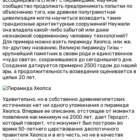
ассоциировать Египет с пирамидами, научное
сообщество продолжать предпринимать попытки по
объяснению того, как древняя полуграмотная
цивилизация могла научиться возводить такие
грандиозные архитектурные сооружения! Неужели
она владела какой-либо забытой или даже
незнакомой современному человеку технологией?
Для примера можно взять пирамиду Хеопса, или же,
по-другому названию, Великую пирамиду Гизы –
крупнейший памятник в своем роде и единственное
«чудо света», сохранившееся до сегодняшнего дня.
Создание датируется примерно 2500 годом до нашей
эры, а продолжительность возведения оценивается в
целых 20 лет.
Удивительно, но в собственно древнеегипетских
источниках нет ни одного упоминания о пирамиде
Хеопса. Впервые ее описание, отстоящее от момента
появления как минимум на 2000 лет, дает Геродот,
который говорит, что монумент был построен во
время 50-летнего царствования деспотичного
правителя Хеопса и в его честь, но не в качестве