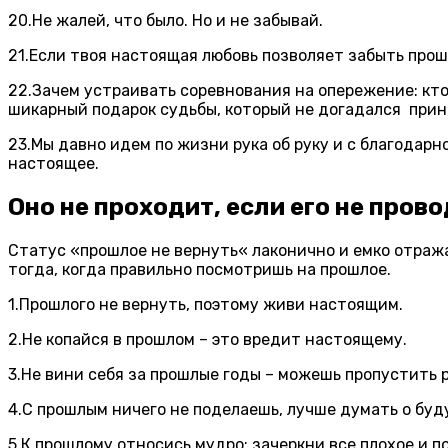
20.Не жалей, что было. Но и не забывай.
21.Если твоя настоящая любовь позволяет забыть прош
22.Зачем устраивать соревнования на опережение: кто
шикарный подарок судьбы, который не догадался прин
23.Мы давно идем по жизни рука об руку и с благодар
настоящее.
Оно не проходит
,
если его не прово
Статус
«
прошлое не вернуть
«
лаконично и емко отраж
тогда
,
когда правильно посмотришь на прошлое.
1.Прошлого не вернуть, поэтому живи настоящим.
2.Не копайся в прошлом – это вредит настоящему.
3.Не вини себя за прошлые годы – можешь пропустить 
4.С прошлым ничего не поделаешь, лучше думать о буд
5.К прошлому относись мудро: зачеркни все плохое и п