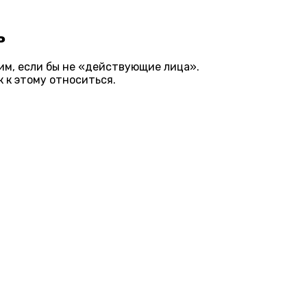
ь
ким
,
если бы не
«действующие лица».
к к этому относиться.