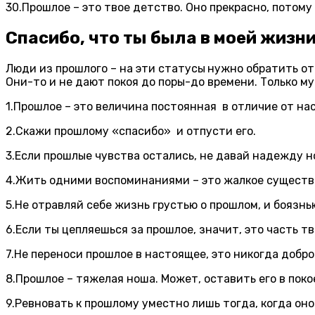
30.Прошлое – это твое детство. Оно прекрасно, потому
Спасибо
,
что ты была в моей жизни
Люди из прошлого – на эти статусы
нужно обратить от
Они-то и не дают покоя до поры-до времени. Только му
1.Прошлое – это величина постоянная в отличие от на
2.Скажи прошлому
«спасибо» и отпусти его.
3.Если прошлые чувства остались
, не давай надежду н
4.Жить одними воспоминаниями – это жалкое существ
5.Не отравляй себе жизнь грустью о прошлом
, и боязн
6.Если ты цепляешься за прошлое
,
значит
,
это часть тв
7.Не переноси прошлое в настоящее
,
это никогда добро
8.Прошлое – тяжелая ноша. Может
,
оставить его в поко
9.Ревновать к прошлому уместно лишь тогда, когда он