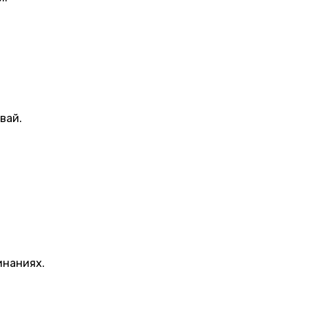
вай.
инаниях.