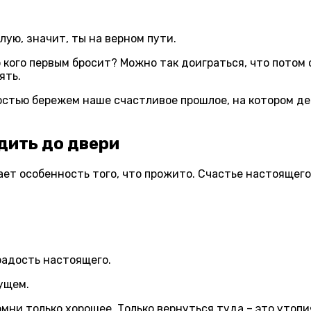
лую, значит, ты на верном пути.
 кого первым бросит? Можно так доиграться, что потом
ять.
ностью бережем наше счастливое прошлое, на котором д
дить до двери
ает особенность того
,
что прожито.
Счастье настоящего
радость настоящего.
ущем.
омни только хорошее. Только вернуться туда – это утопи