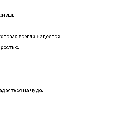
ернешь.
которая всегда надеется.
дростью.
адеяться на чудо.