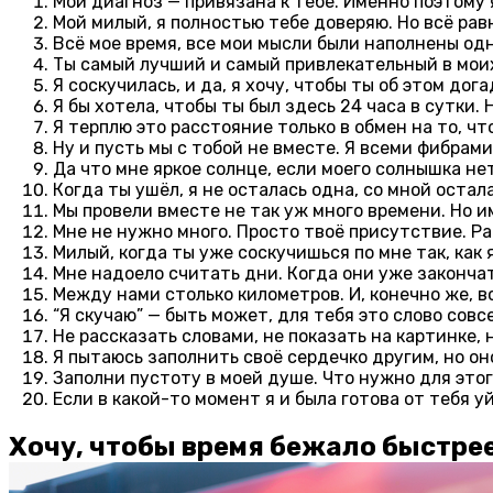
Мой диагноз — привязана к тебе. Именно поэтому 
Мой милый, я полностью тебе доверяю. Но всё рав
Всё мое время, все мои мысли были наполнены одн
Ты самый лучший и самый привлекательный в моих
Я соскучилась, и да, я хочу, чтобы ты об этом дог
Я бы хотела, чтобы ты был здесь 24 часа в сутки
Я терплю это расстояние только в обмен на то, чт
Ну и пусть мы с тобой не вместе. Я всеми фибрам
Да что мне яркое солнце, если моего солнышка не
Когда ты ушёл, я не осталась одна, со мной остал
Мы провели вместе не так уж много времени. Но и
Мне не нужно много. Просто твоё присутствие. Ра
Милый, когда ты уже соскучишься по мне так, как 
Мне надоело считать дни. Когда они уже закончат
Между нами столько километров. И, конечно же, 
“Я скучаю” — быть может, для тебя это слово совс
Не рассказать словами, не показать на картинке, н
Я пытаюсь заполнить своё сердечко другим, но о
Заполни пустоту в моей душе. Что нужно для этог
Если в какой-то момент я и была готова от тебя у
Хочу, чтобы время бежало быстре