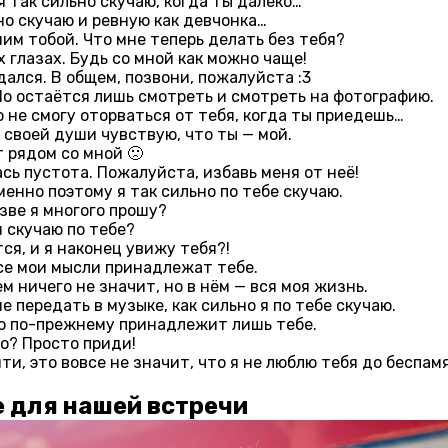
я так сильно скучаю, когда ты далеко…
но скучаю и ревную как девчонка…
им тобой. Что мне теперь делать без тебя?
 глазах. Будь со мной как можно чаще!
адался. В общем, позвони, пожалуйста :3
. Но остаётся лишь смотреть и смотреть на фотографию.
о не смогу оторваться от тебя, когда ты приедешь…
и своей души чувствую, что ты — мой.
т рядом со мной 🙁
ась пустота. Пожалуйста, избавь меня от неё!
менно поэтому я так сильно по тебе скучаю.
зве я многого прошу?
я скучаю по тебе?
ся, и я наконец увижу тебя?!
все мои мысли принадлежат тебе.
ем ничего не значит, но в нём — вся моя жизнь.
е передать в музыке, как сильно я по тебе скучаю.
но по-прежнему принадлежит лишь тебе.
о? Просто приди!
йти, это вовсе не значит, что я не люблю тебя до беспам
е для нашей встречи