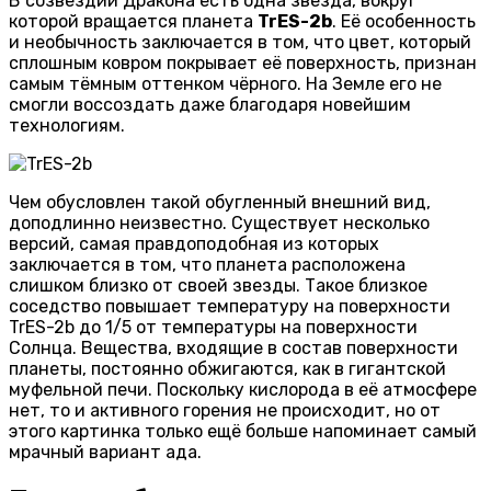
В созвездии Дракона есть одна звезда, вокруг
которой вращается планета
TrES-2b
. Её особенность
и необычность заключается в том, что цвет, который
сплошным ковром покрывает её поверхность, признан
самым тёмным оттенком чёрного. На Земле его не
смогли воссоздать даже благодаря новейшим
технологиям.
Чем обусловлен такой обугленный внешний вид,
доподлинно неизвестно. Существует несколько
версий, самая правдоподобная из которых
заключается в том, что планета расположена
слишком близко от своей звезды. Такое близкое
соседство повышает температуру на поверхности
TrES-2b до 1/5 от температуры на поверхности
Солнца. Вещества, входящие в состав поверхности
планеты, постоянно обжигаются, как в гигантской
муфельной печи. Поскольку кислорода в её атмосфере
нет, то и активного горения не происходит, но от
этого картинка только ещё больше напоминает самый
мрачный вариант ада.