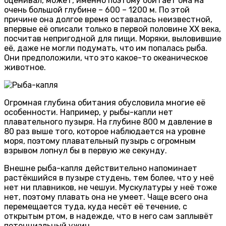
оценивал, может, именно поэтому обитает она на
очень большой глубине – 600 – 1200 м. По этой
причине она долгое время оставалась неизвестной,
впервые её описали только в первой половине XX века,
посчитав непригодной для пищи. Моряки, выловившие
её, даже не могли подумать, что им попалась рыба.
Они предположили, что это какое-то океаническое
животное.
Огромная глубина обитания обусловила многие её
особенности. Например, у рыбы-капли нет
плавательного пузыря. На глубине 800 м давление в
80 раз выше того, которое наблюдается на уровне
моря, поэтому плавательный пузырь с огромным
взрывом лопнул бы в первую же секунду.
Внешне рыба-капля действительно напоминает
растёкшийся в пузыре студень, тем более, что у неё
нет ни плавников, не чешуи. Мускулатуры у неё тоже
нет, поэтому плавать она не умеет. Чаще всего она
перемещается туда, куда несёт её течение, с
открытым ртом, в надежде, что в него сам заплывёт
потенциальный ужин.