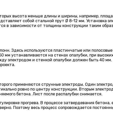
торых высота меньше длины и ширины, например, площад
ставляет собой стальной прут Ø 8-12 мм. Установка эл
ся в зависимости от толщины конструкции таким образ
олонн. Здесь используются пластинчатые или полосовые
 мм устанавливаются на стенах опалубки, при высоких
жду электродом и стенкой опалубки должен быть 40 мм.
роекта.
оторого применяются струнные электроды. Один электро
кально ровно по центру конструкции. Вторым электрод
няемого бетона. Лист после распалубки снимается.
гулировке прогрева. В процессе затвердевания бетона, 
м верно. Поэтому весь процесс сопровождается постоян