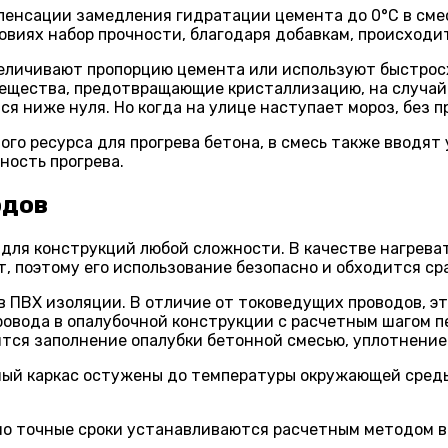
мпенсации замедления гидратации цемента до 0°C в см
виях набор прочности, благодаря добавкам, происходит
 увеличивают пропорцию цемента или используют быстр
вещества, предотвращающие кристаллизацию, на случай
я ниже нуля. Но когда на улице наступает мороз, без п
ого ресурса для прогрева бетона, в смесь также вводя
ность прогрева.
одов
для конструкций любой сложности. В качестве нагрева
 поэтому его использование безопасно и обходится ср
 ПВХ изоляции. В отличие от токоведущих проводов, эт
овода в опалубочной конструкции с расчетным шагом пе
ся заполнение опалубки бетонной смесью, уплотнение 
рный каркас остужены до температуры окружающей сред
 но точные сроки устанавливаются расчетным методом 