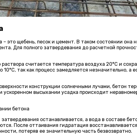
а
– это щебень, песок и цемент. В таком состоянии она н
нта. Для полного затвердевания до расчетной прочнос
раствора считается температура воздуха 20°C и сохра
10°C, так как процесс замедляется незначительно, а ес
поверхности конструкции солнечными лучами, бетон тер
ри ускоренном высыхании усадка происходит неравномер
затвердевания останавливается, а вода в составе бет
ются. После оттаивания гидратация восстанавливается
чности, потеряв ее значительную часть безвозвратно.