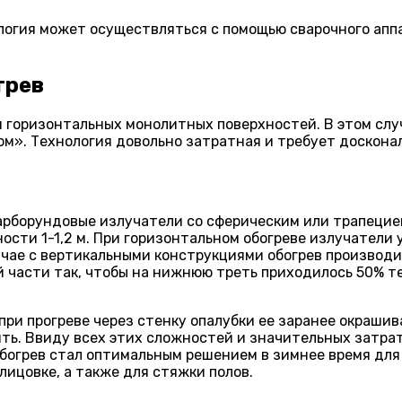
логия может осуществляться с помощью сварочного аппа
грев
 горизонтальных монолитных поверхностей. В этом случ
ом». Технология довольно затратная и требует доскона
карборундовые излучатели со сферическим или трапеци
ости 1-1,2 м. При горизонтальном обогреве излучатели
лучае с вертикальными конструкциями обогрев производ
 части так, чтобы на нижнюю треть приходилось 50% те
при прогреве через стенку опалубки ее заранее окраши
ть. Ввиду всех этих сложностей и значительных затра
обогрев стал оптимальным решением в зимнее время для
ицовке, а также для стяжки полов.