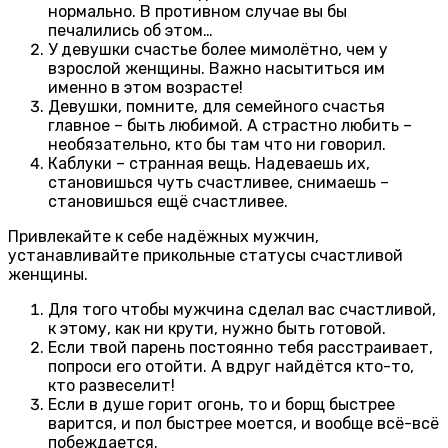
нормально. В противном случае вы бы
печалились об этом…
У девушки счастье более мимолётно, чем у
взрослой женщины. Важно насытиться им
именно в этом возрасте!
Девушки, помните, для семейного счастья
главное – быть любимой. А страстно любить –
необязательно, кто бы там что ни говорил.
Каблуки – странная вещь. Надеваешь их,
становишься чуть счастливее, снимаешь –
становишься ещё счастливее.
Привлекайте к себе надёжных мужчин,
устанавливайте прикольные статусы счастливой
женщины.
Для того чтобы мужчина сделал вас счастливой,
к этому, как ни крути, нужно быть готовой.
Если твой парень постоянно тебя расстраивает,
попроси его отойти. А вдруг найдётся кто-то,
кто развеселит!
Если в душе горит огонь, то и борщ быстрее
варится, и пол быстрее моется, и вообще всё-всё
побеждается.