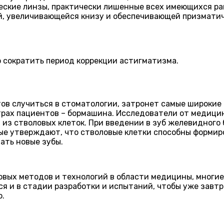
ческие линзы, практически лишенные всех имеющихся р
й, увеличивающейся книзу и обеспечивающей призмати
 сократить период коррекции астигматизма.
ов случиться в стоматологии, затронет самые широкие
трах пациентов – бормашина. Исследователи от медици
из стволовых клеток. При введении в зуб желевидного б
ные утверждают, что стволовые клетки способны формиро
ать новые зубы.
вых методов и технологий в области медицины, многие
я и в стадии разработки и испытаний, чтобы уже завт
о.