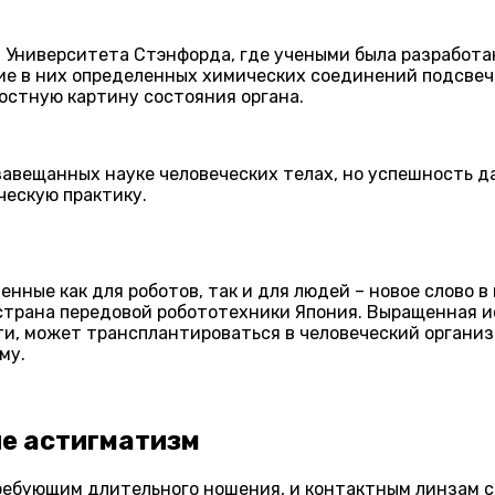
 Университета Стэнфорда, где учеными была разработа
ние в них определенных химических соединений подсве
лостную картину состояния органа.
завещанных науке человеческих телах, но успешность 
ческую практику.
ные как для роботов, так и для людей – новое слово в
страна передовой робототехники Япония. Выращенная 
ти, может трансплантироваться в человеческий организ
му.
е астигматизм
ребующим длительного ношения, и контактным линзам с