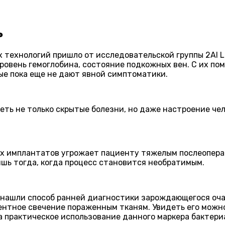
ь
технологий пришло от исследовательской группы 2AI 
ровень гемоглобина, состояние подкожных вен. С их п
ые пока еще не дают явной симптоматики.
ть не только скрытые болезни, но даже настроение чел
их имплантатов угрожает пациенту тяжелым послеопер
ишь тогда, когда процесс становится необратимым.
 нашли способ ранней диагностики зарождающегося оч
тное свечение пораженным тканям. Увидеть его можн
гда практическое использование данного маркера бакте