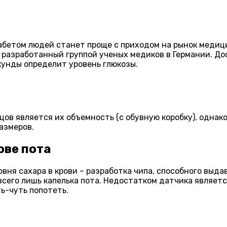
абетом людей станет проще с приходом на рынок медиц
, разработанный группой ученых медиков в Германии. Д
екунды определит уровень глюкозы.
в является их объемность (с обувную коробку), однак
азмеров.
ове пота
вня сахара в крови – разработка чипа, способного вы
всего лишь капелька пота. Недостатком датчика являет
ь-чуть попотеть.