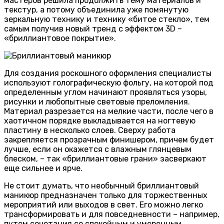
мастеров решила продолжить тему материалов и
текстур, а потому объединила уже помянутую
зеркальную технику и технику «битое стекло», тем
самым получив новый тренд с эффектом 3D –
«бриллиантовое покрытие».
Для создания роскошного оформления специалисты
используют голографическую фольгу, на которой под
определенным углом начинают проявляться узоры,
рисунки и любопытные световые преломления.
Материал разрезается на мелкие части, после чего в
хаотичном порядке выкладывается на ногтевую
пластину в несколько слоев. Сверху работа
закрепляется прозрачным финишером, причем будет
лучше, если он окажется с влажным глянцевым
блеском, – так «бриллиантовые грани» засверкают
еще сильнее и ярче.
Не стоит думать, что необычный бриллиантовый
маникюр предназначен только для торжественных
мероприятий или выходов в свет. Его можно легко
трансформировать и для повседневности – например,
путем сочетания со спокойным и умеренным