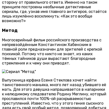
сторону от правильного ответа. Именно на таком
принципе построены необычные детективные
сериалы, где, узнав имя главного антигероя, остаётся
лишь изумлённо воскликнуть: «Как это вообще
возможно?»
Метод
Многосерийный фильм российского производства с
непревзойдённым Константином Хабенским в
главной роли предназначен для зрителей с крепкой
психикой. Потому что никто не знает, из каких
тёмных тайников души вырастают благородные
стремления и к чему они приводят.
Выпускница юрфака Есеня Стеклова хочет найти
таинственного маньяка, много лет назад убившего её
мать. Для этого девушка напрашивается в напарники
к нелюдимому следователю Родину Меглину, который
прославился почти 100%-ой раскрываемостью
преступлений. Известно, что у этого гения сыскного
дела есть свой особый метод, позволяющий добиться