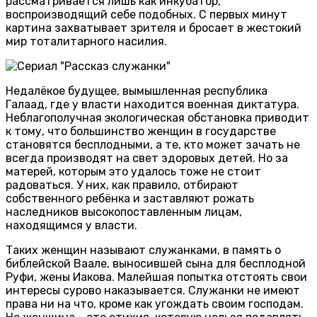
рассматривается лишь как инкубатор,
воспроизводящий себе подобных. С первых минут
картина захватывает зрителя и бросает в жестокий
мир тоталитарного насилия.
Недалёкое будущее, вымышленная республика
Галаад, где у власти находится военная диктатура.
Неблагополучная экологическая обстановка приводит
к тому, что большинство женщин в государстве
становятся бесплодными, а те, кто может зачать не
всегда производят на свет здоровых детей. Но за
матерей, которым это удалось тоже не стоит
радоваться. У них, как правило, отбирают
собственного ребёнка и заставляют рожать
наследников высокопоставленным лицам,
находящимся у власти.
Таких женщин называют служанками, в память о
библейской Ваале, выносившей сына для бесплодной
Руфи, жены Иакова. Малейшая попытка отстоять свои
интересы сурово наказывается. Служанки не имеют
права ни на что, кроме как угождать своим господам.