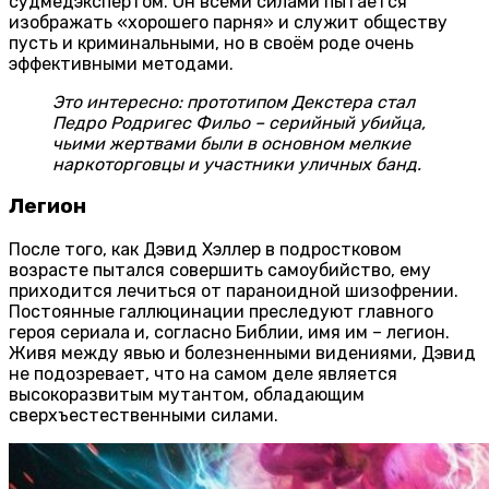
судмедэкспертом. Он всеми силами пытается
изображать «хорошего парня» и служит обществу
пусть и криминальными, но в своём роде очень
эффективными методами.
Это интересно: прототипом Декстера стал
Педро Родригес Фильо – серийный убийца,
чьими жертвами были в основном мелкие
наркоторговцы и участники уличных банд.
Легион
После того, как Дэвид Хэллер в подростковом
возрасте пытался совершить самоубийство, ему
приходится лечиться от параноидной шизофрении.
Постоянные галлюцинации преследуют главного
героя сериала и, согласно Библии, имя им – легион.
Живя между явью и болезненными видениями, Дэвид
не подозревает, что на самом деле является
высокоразвитым мутантом, обладающим
сверхъестественными силами.