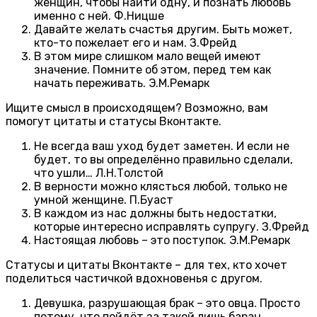
женщин, чтобы найти одну, и познать любовь
именно с ней. Ф.Ницше
Давайте желать счастья другим. Быть может,
кто-то пожелает его и нам. З.Фрейд
В этом мире слишком мало вещей имеют
значение. Помните об этом, перед тем как
начать переживать. Э.М.Ремарк
Ищите смысл в происходящем? Возможно, вам
помогут цитаты и статусы Вконтакте.
Не всегда ваш уход будет заметен. И если не
будет, то вы определённо правильно сделали,
что ушли… Л.Н.Толстой
В верности можно клясться любой, только не
умной женщине. П.Буаст
В каждом из нас должны быть недостатки,
которые интересно исправлять супругу. З.Фрейд
Настоящая любовь – это поступок. Э.М.Ремарк
Статусы и цитаты Вконтакте – для тех, кто хочет
поделиться частичкой вдохновенья с другом.
Девушка, разрушающая брак – это овца. Просто
потому, что пойдёт за такой лишь баран…