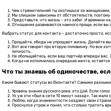
Чем стремительней ты охотишься за женщинами, т
Мы слишком зависимы от обстоятельств, поэтому
Представьте, что жизнь – это забег. И времени н
Отношения развиваются намного проще, если вы з
Выбрать статус для контакта – достаточно просто, ес
Прощайте, обиды не упрощают жизнь. Делайте выв
Вот все говорят про вторую половинку. Но все хот
личность.
Не обольщайтесь, если ваш партнёр впереди вас. Э
Когда не исполнилась очередная мечта, остаётся 
Что ты знаешь об одиночестве, есл
Какие бывают статусы во Вконтакте? Самыми разными,
Уровень знания русского рока: это Цой. Если голо
Ух уж эти «был в сети 10 минут назад». Так мало 
Люблю, когда знаменитости создают свои странич
Проснулся утром и понял, что столько тратить вр