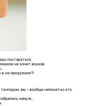
адо постараться.
лишком не хочет внуков.
н…
 и не придумали?!
 тачпадом, вы – вообще непонятно кто.
 собралась замуж…
.