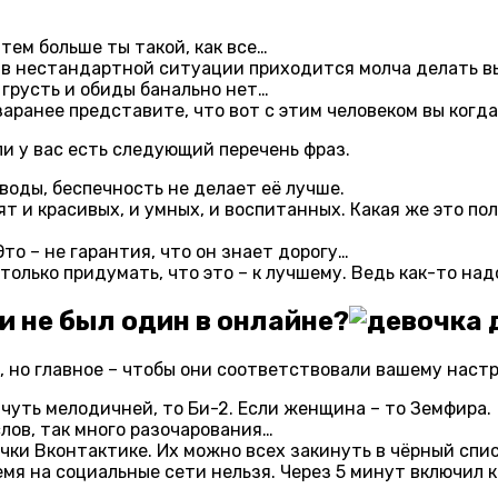
ем больше ты такой, как все…
 в нестандартной ситуации приходится молча делать в
а грусть и обиды банально нет…
аранее представите, что вот с этим человеком вы когд
ли у вас есть следующий перечень фраз.
оды, беспечность не делает её лучше.
ят и красивых, и умных, и воспитанных. Какая же это по
то – не гарантия, что он знает дорогу…
только придумать, что это – к лучшему. Ведь как-то на
и не был один в онлайне?
 но главное – чтобы они соответствовали вашему настр
с чуть мелодичней, то Би-2. Если женщина – то Земфира.
слов, так много разочарования…
ки Вконтактике. Их можно всех закинуть в чёрный спис
емя на социальные сети нельзя. Через 5 минут включил 