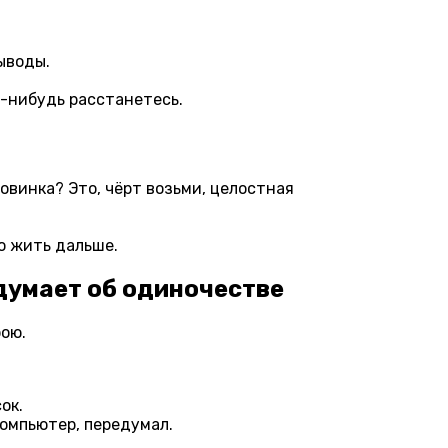
ыводы.
а-нибудь расстанетесь.
ловинка? Это, чёрт возьми, целостная
до жить дальше.
ою.
ок.
компьютер, передумал.