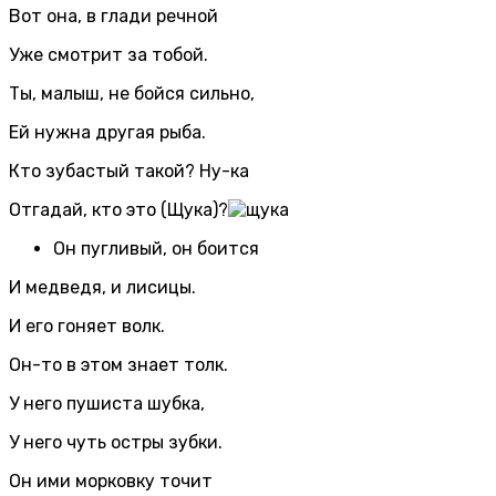
Вот она, в глади речной
Уже смотрит за тобой.
Ты, малыш, не бойся сильно,
Ей нужна другая рыба.
Кто зубастый такой? Ну-ка
Отгадай, кто это (Щука)?
Он пугливый, он боится
И медведя, и лисицы.
И его гоняет волк.
Он-то в этом знает толк.
У него пушиста шубка,
У него чуть остры зубки.
Он ими морковку точит